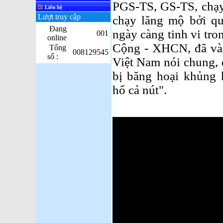
PGS-TS, GS-TS, chạy 
Liên hệ
Lượt truy cập
chạy lăng mộ bởi qu
Đang
ngày càng tinh vi tr
001
online
Cộng - XHCN, đã và 
Tổng
008129545
số :
Việt Nam nói chung, 
bị băng hoại khủng 
hố cả nút".