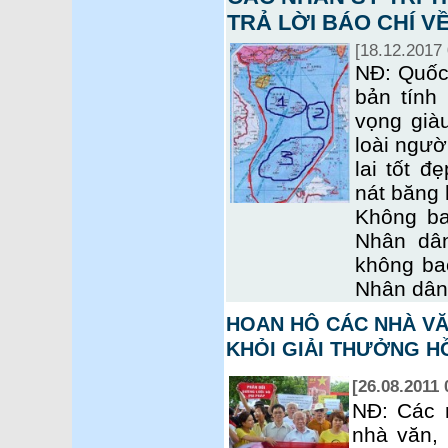
TRẢ LỜI BÁO CHÍ V
[18.12.2017 
NĐ: Quốc
bản tính
vọng già
loài ngườ
lai tốt đ
nát băng 
Không ba
Nhân dâ
không bao
Nhân dân
HOAN HÔ CÁC NHÀ VĂ
KHỎI GIẢI THƯỞNG HỒ
[26.08.2011 
NĐ: Các n
nhà văn, 