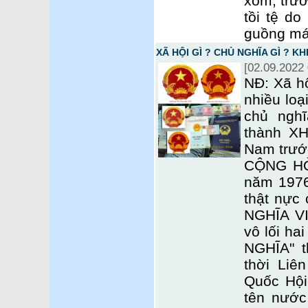
xóm, trướ
tồi tệ do
guồng máy
XÃ HỘI GÌ ? CHỦ NGHĨA GÌ ? K
[02.09.2022 
NĐ: Xã hộ
nhiều loạ
chủ nghĩ
thành X
Nam trướ
CỘNG HÒ
năm 1976
thật nực
NGHĨA VI
vô lối ha
NGHĨA" 
thời Liê
Quốc Hội
tên nước