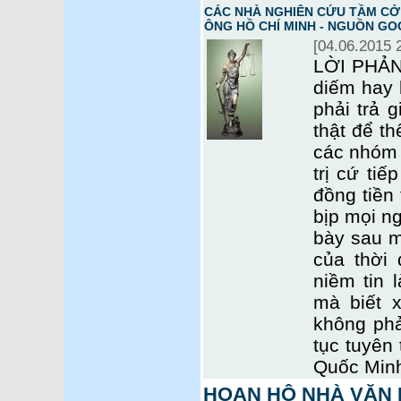
CÁC NHÀ NGHIÊN CỨU TẦM CỞ 
ÔNG HỒ CHÍ MINH - NGUỒN GO
[04.06.2015 
LỜI PHẢN 
diếm hay 
phải trả 
thật để th
các nhóm 
trị cứ tiế
đồng tiền 
bịp mọi ng
bày sau mộ
của thời 
niềm tin 
mà biết x
không phả
tục tuyên 
Quốc Min
HOAN HÔ NHÀ VĂN