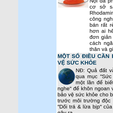
Nội đã ph
cơ sở s
Rhodamin
công ngh
bán rất r
hơn ai hế
đơn giản
cách ngă
thân và g
MỘT SỐ ĐIỀU CẦN 
VỆ SỨC KHỎE
NĐ: Quả đất v
qua mục "Sức
một lần để biế
nghe" để khôn ngoan 
bảo vệ sức khỏe cho b
trước môi trường độc 
"Dối trá & lừa bịp" c
gây ra.