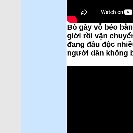
Bò gầy vỗ béo bằng
giới rồi vận chuy
đang đầu độc nhiề
người dân không b