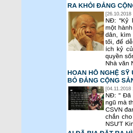
RA KHỎI ĐẢNG CỘN
[26.10.2018 
NĐ: "Kỷ 
một hành
dân, kìm
tối, để d
ích kỷ c
quyền sốn
Nhà văn 
HOAN HÔ NGHỆ SỸ Ư
BỎ ĐẢNG CỘNG SẢN
[04.11.2018 
NĐ: " Đã 
ngũ mà th
CSVN đan
chắn cho 
NSƯT Kim