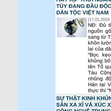
TÚY ĐANG ĐẦU ĐỘC
DÂN TỘC VIỆT NAM
[17.01.2019 
NĐ: Đủ t
nguồn gố
sang từ T
khôn lườn
lai của d
"Bọc kẹo
khủng bố
tên Tổ q
Tàu Cộn
nhũng độ
Hán tại 
thực thi 
SỰ THẬT KINH KHỦ
SẢN XA XỈ VÀ XÚC 