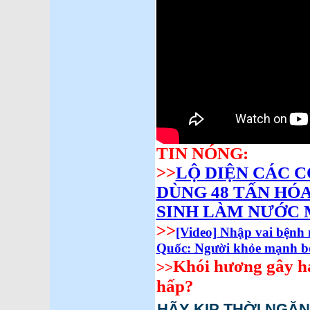
TIN NÓNG:
>>
LỘ DIỆN CÁC C
DÙNG 48 TẤN HÓ
SINH LÀM NƯỚC
>>
[Video] Nhập vai bệnh
Quốc: Người khỏe mạnh bỗ
Khói hương gây hạ
>>
hấp?
HÃY KỊP THỜI NGĂ