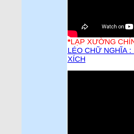
*
LẠP XƯỜNG CHÍN
LÉO CHỮ NGHĨA :
XÍCH