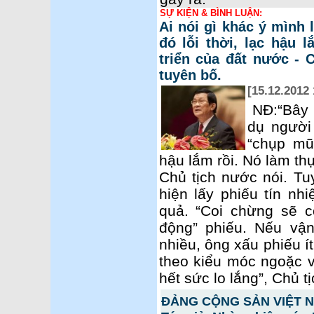
SỰ KIỆN & BÌNH LUẬN:
Ai nói gì khác ý mình 
đó lỗi thời, lạc hậu l
triển của đất nước -
tuyên bố.
[15.12.2012 
NĐ:“Bây 
dụ người
“chụp mũ”
hậu lắm rồi. Nó làm thụ
Chủ tịch nước nói. Tuy
hiện lấy phiếu tín nh
quả. “Coi chừng sẽ có
động” phiếu. Nếu vậ
nhiều, ông xấu phiếu ít
theo kiểu móc ngoặc v
hết sức lo lắng”, Chủ t
ĐẢNG CỘNG SẢN VIỆT NA