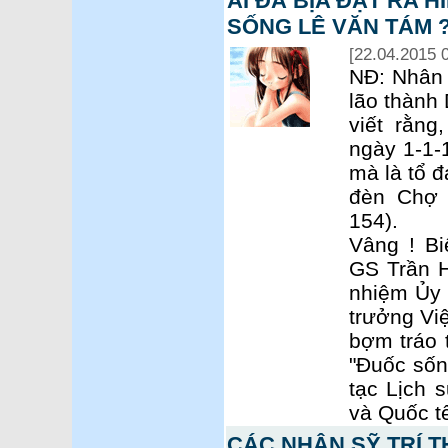
AI ĐÃ BỊA ĐẶT RA 
SỐNG LÊ VĂN TÁM ? 
[22.04.2015 
NĐ: Nhân 
lão thành
viết rằn
ngày 1-1-
mà là tổ 
đèn Chợ 
154).
Vâng ! Bi
GS Trần 
nhiệm Ủy 
trưởng Việ
bợm tráo 
"Đuốc sốn
tạc Lịch 
và Quốc t
CÁC NHÂN SỸ TRÍ 