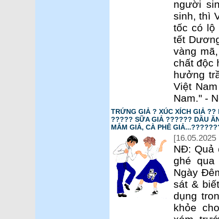
người si
sinh, thì
tốc có lộ
tết Dương
vàng mã,
chất độc 
hưởng tr
Việt Nam
Nam." - 
TRỨNG GIẢ ? XÚC XÍCH GIẢ ??
????? SỮA GIẢ ?????? DẦU ĂN
MẮM GIẢ, CÀ PHÊ GIẢ...??????
[16.05.2025 
NĐ: Quả 
ghé qua
Ngày Đêm
sát & biế
dụng tro
khỏe cho