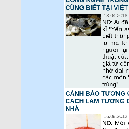
CÔNG NGHỆ TRUNG 
CŨNG BIẾT TẠI VIỆ
[13.04.2018 
NĐ: Ai đã
xỉ "Yến s
biết thôn
lo mà kh
người lạ
thuật của
giá từ cô
nhở dại m
các món "
trùng".
CẢNH BÁO TƯƠNG ỚT
CÁCH LÀM TƯƠNG Ớ
NHÀ
[16.09.2012 
NĐ: Mới