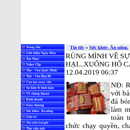
Tin tức
»
Sức khỏe- Ăn uống.
Trang chủ
Giới thiệu Ngày Đêm
RÙNG MÌNH VỀ S
Âm Nhạc
HẠI...XUỐNG HỐ C
Video Clip
12.04.2019 06:37
Thơ - Văn Quốc Minh
Thơ - Văn Bạn Bè
Con tạo xoay vần
NĐ: R
Sự kiện & bình luận
với bả
TT chứng khoán
đá bó
Kinh doanh
Giao thương
làm m
Sức khỏe- Ăn uống.
toàn 
Giải trí
Tin trên Google
chức chạy quyền, ch
Thư viện ảnh