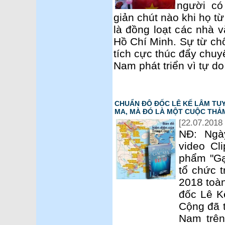
người có
giản chút nào khi họ từ
là đồng loạt các nhà v
Hồ Chí Minh. Sự từ ch
tích cực thúc đẩy chuy
Nam phát triển vì tự do
CHUẨN ĐÔ ĐỐC LÊ KẾ LÂM TUY
MA, MÀ ĐÓ LÀ MỘT CUỘC THẢ
[22.07.2018 
NĐ: Ngà
video Cl
phẩm "Gạ
tổ chức t
2018 toà
đốc Lê K
Cộng đã 
Nam trên