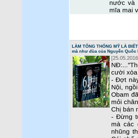
nước và 
mĩa mai v
LÀM TỔNG THỐNG MỸ LÀ BIẾT T
mà như đùa của Nguyễn Quốc 
[25.05.2016
NĐ:..."T
cười xòa 
- Đợt nà
Nội, ngồ
Obam đã 
mỏi chân
Chị bán 
- Đừng t
mà các 
nhũng th