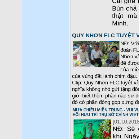
Cái ghế 
Bún chả c
thật m
Minh.
QUY NHƠN FLC TUYỆT 
NĐ: Với
đoàn FL
Nhơn và
để được
của miề
của vùng đất lành chim đậu. 
Clip: Quy Nhơn FLC tuyệt vờ
nghĩa không nhỏ gửi tặng đồ
giới biết thêm phần nào sự 
đó có phần đóng góp xứng đ
MƯA CHIỀU MIỀN TRUNG - VUI VU
HỘI HƯU TRÍ TRỤ SỞ CHÍNH VIE
[01.10.2018
NĐ: Sẽ 
khi Ngày