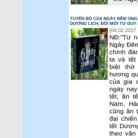
TUYÊN BỐ CỦA NGÀY ĐÊM ỦNG 
DƯƠNG LỊCH, ĐỔI MỚI TƯ DU
[04.02.2017 
NĐ:"Từ n
Ngày Đêm 
chính đán
ta và tết
biệt th
hương qu
của gia 
ngày nay
tết, ăn t
Nam, Hàn
cũng ăn t
đại chiến
tết Dươn
theo văn 