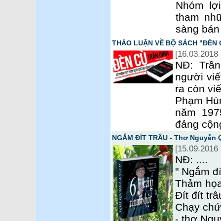
Nhóm lợi
tham nhũ
sàng bán 
THẢO LUẬN VỀ BỘ SÁCH "ĐÈN 
[16.03.2018 
NĐ: Trần
người viế
ra còn vi
Phạm Hùn
năm 1975
đảng cộng
NGẮM ĐÍT TRÂU - Thơ Nguyễn 
[15.09.2016 
NĐ: ....
" Ngắm đí
Thảm họa
Đít đít tr
Chạy chức
- thơ Ng