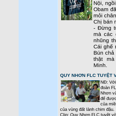
Nội, ngồ
Obam đã 
mỏi chân
Chị bán 
- Đừng t
mà các 
nhũng th
Cái ghế 
Bún chả c
thật m
Minh.
QUY NHƠN FLC TUYỆT 
NĐ: Với
đoàn FL
Nhơn và
để được
của miề
của vùng đất lành chim đậu. 
Clip: Quy Nhơn FLC tuyệt vờ