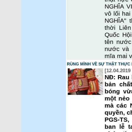
NGHĨA VI
vô lối ha
NGHĨA" 
thời Liê
Quốc Hội
tên nước
nước và 
mĩa mai v
RÙNG MÌNH VỀ SỰ THẬT THỰC 
[12.04.2019
NĐ: Rau 
bản chất
bóng vừa
một nẻo 
mà các 
quyền, c
PGS-TS, 
ban lễ 