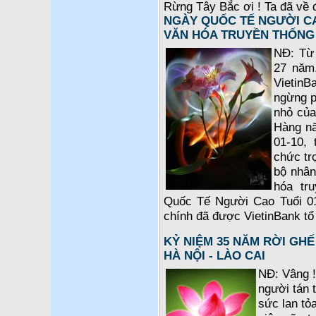
Rừng Tây Bắc ơi ! Ta đã về 
NGÀY QUỐC TẾ NGƯỜI CA
VĂN HÓA TRUYỀN THỐNG
NĐ: Từ 
27 năm.
VietinB
ngừng p
nhỏ của
Hàng nă
01-10, 
chức tr
bộ nhân
hóa tr
Quốc Tế Người Cao Tuổi 01-
chính đã được VietinBank tổ 
KỶ NIỆM 35 NĂM RỜI GHẾ
HÀ NỘI - LÀO CAI
NĐ: Vâng 
người tán
sức lan tỏ