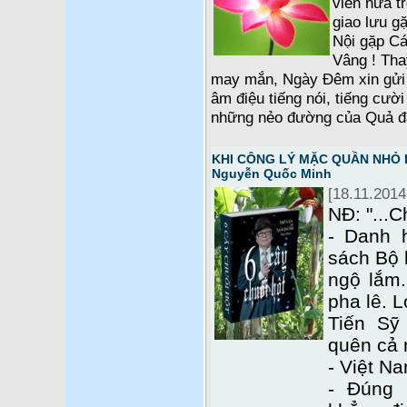
viên nữa t
giao lưu g
Nội gặp C
Vâng ! Tha
may mắn, Ngày Đêm xin gửi 
âm điệu tiếng nói, tiếng cười
những nẻo đường của Quả đấ
KHI CÔNG LÝ MẶC QUẦN NHỎ LÊ
Nguyễn Quốc Minh
[18.11.2014
NĐ: "...C
- Danh 
sách Bộ 
ngộ lắm.
pha lê. L
Tiến Sỹ
quên cả r
- Việt Na
- Đúng 