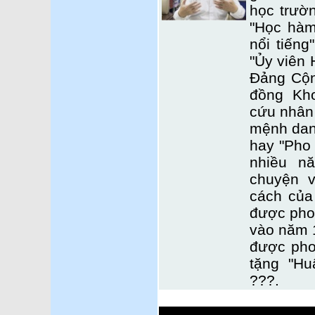
học trườn
"Học hàm
nổi tiếng
"Ủy viên 
Đảng Cộn
đồng Kh
cứu nhân 
mệnh dan
hay "Pho
nhiều n
chuyện v
cách của
được pho
vào năm 
được pho
tặng "H
???.