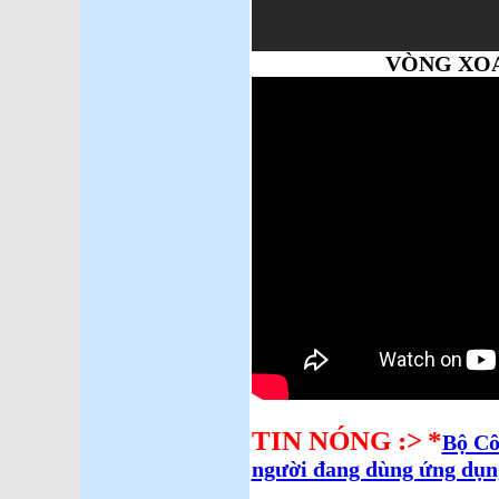
VÒNG XO
TIN NÓNG :>
*
Bộ Cô
người đang dùng ứng dụ