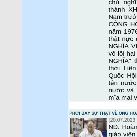
chủ nghĩ
thành X
Nam trướ
CỘNG HÒ
năm 1976
thật nực
NGHĨA VI
vô lối ha
NGHĨA" 
thời Liê
Quốc Hội
tên nước
nước và 
mĩa mai v
PHƠI BÀY SỰ THẬT VỀ ÔNG HO
[20.07.2023 
NĐ: Hoàn
giáo viên