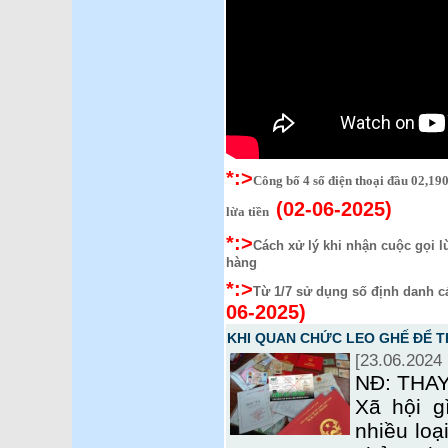
*:>
Công bố 4 số điện thoại đầu 02,19
(02-06-2025)
lừa tiền
*:>
Cách xử lý khi nhận cuộc gọi l
hàng
*:>
Từ 1/7 sử dụng số định danh c
06-2025)
KHI QUAN CHỨC LEO GHẾ ĐỂ 
[23.06.2024 
NĐ: THA
Xã hội g
nhiều loạ