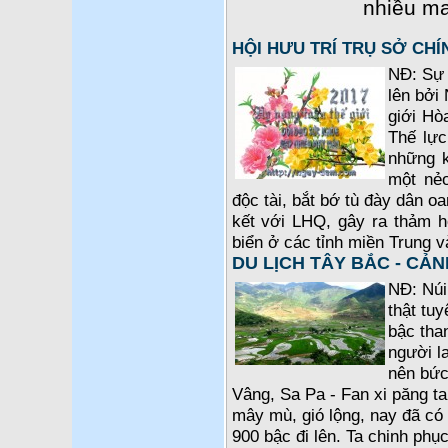
nhiều ma
HỘI HƯU TRÍ TRỤ SỞ CH
NĐ: Sự 
lên bởi 
giới Hò
Thế lực
những k
một nẻ
độc tài, bắt bớ tù đày dân o
kết với LHQ, gây ra thảm 
biển ở các tỉnh miền Trung 
DU LỊCH TÂY BẮC - CẢN
NĐ: Núi
thật tuy
bậc tha
người l
nên bức 
Vâng, Sa Pa - Fan xi păng t
mây mù, gió lộng, nay đã có 
900 bậc đi lên. Ta chinh phụ