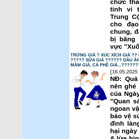
chức th
tinh vi
Trung C
cho đạo
chung, đ
bị băng 
vực "Xuố
TRỨNG GIẢ ? XÚC XÍCH GIẢ ??
????? SỮA GIẢ ?????? DẦU ĂN
MẮM GIẢ, CÀ PHÊ GIẢ...??????
[16.05.2025 
NĐ: Quả
nên ghé
của Ngày
"Quan sá
ngoan vậ
bảo vệ s
đình làn
hại ngày 
& lừa bị