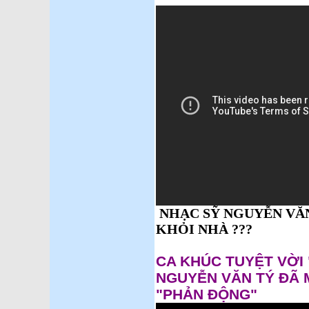
NHẠC SỸ NGUYỄN VĂN
KHỎI NHÀ ???
CA KHÚC TUYỆT VỜI
NGUYỄN VĂN TÝ ĐÃ 
"PHẢN ĐỘNG"