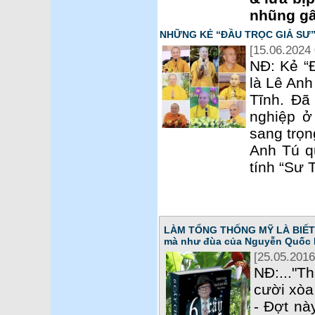
nhũng gâ
NHỮNG KẺ “ĐẦU TRỌC GIẢ SƯ”
[15.06.2024 
NĐ: Kẻ “
là Lê Anh
Tĩnh. Đã
nghiệp ở
sang trọn
Anh Tú q
tính “Sư 
LÀM TỔNG THỐNG MỸ LÀ BIẾT T
mà như đùa của Nguyễn Quốc 
[25.05.2016
NĐ:..."T
cười xòa 
- Đợt nà