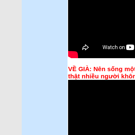
VỀ GIÀ: Nên sống một
thật nhiều người khô