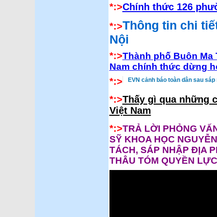
*:>
Chính thức 126 phư
Thông tin chi ti
*:>
Nội
*:>
Thành phố Buôn Ma Th
Nam chính thức dừng h
*:>
EVN cảnh báo toàn dân sau sáp n
*:>
Thấy gì qua những c
Việt Nam
*:>
TRẢ LỜI PHỎNG VẤN
SỸ KHOA HỌC NGUYỄN
TÁCH, SÁP NHẬP ĐỊA P
THÂU TÓM QUYỀN LỰC 