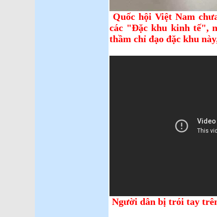
Quốc hội Việt Nam chưa
các "Đặc khu kinh tế", n
thầm chỉ đạo đặc khu này
Người dân bị trói tay tr