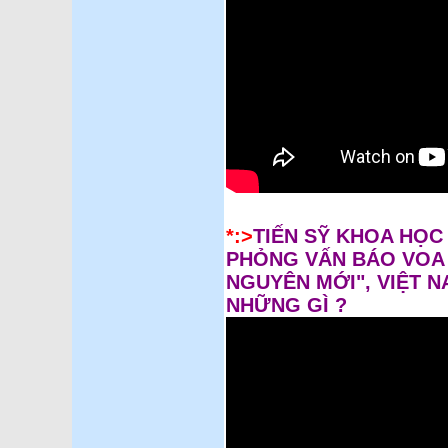
*:>
TIẾN SỸ KHOA HỌC
PHỎNG VẤN BÁO VOA 
NGUYÊN MỚI", VIỆT 
NHỮNG GÌ ?