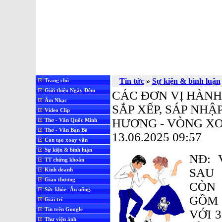
Tin tức
»
Sự kiện & bình luận
Trang chủ
Giới thiệu Ngày Đêm
CÁC ĐƠN VỊ HÀNH
Âm Nhạc
SẮP XẾP, SÁP NHẬ
Video Clip
HƯƠNG - VÒNG X
Thơ - Văn Quốc Minh
Thơ - Văn Bạn Bè
13.06.2025 09:57
Con tạo xoay vần
Sự kiện & bình luận
NĐ: 
TT chứng khoán
SAU 
Kinh doanh
Giao thương
CÒN 
Sức khỏe- Ăn uống.
GỒM 
Giải trí
Tin trên Google
VỚI 
Thư viện ảnh