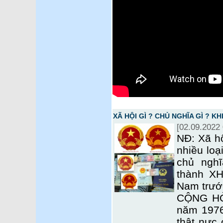
XÃ HỘI GÌ ? CHỦ NGHĨA GÌ ? K
[02.09.2022 
NĐ: Xã hộ
nhiều loạ
chủ nghĩ
thành X
Nam trướ
CỘNG HÒ
năm 1976
thật nực