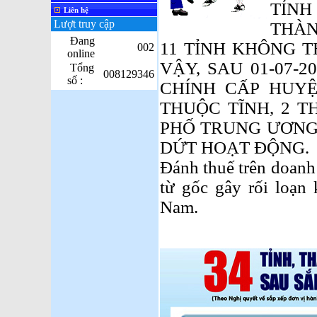
TỈNH
Liên hệ
Lượt truy cập
THÀN
Đang
11 TỈNH KHÔNG T
002
online
VẬY, SAU 01-07-2
Tổng
008129346
số :
CHÍNH CẤP HUYỆ
THUỘC TĨNH, 2 
PHỐ TRUNG ƯƠNG
DỨT HOẠT ĐỘNG.
Đánh thuế trên doanh 
từ gốc gây rối loạn 
Nam.