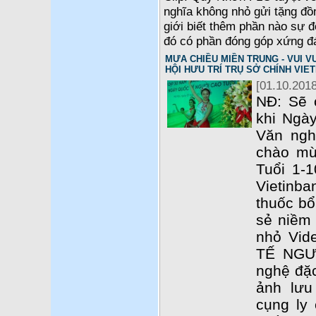
nghĩa không nhỏ gửi tặng đồ
giới biết thêm phần nào sự 
đó có phần đóng góp xứng đ
MƯA CHIỀU MIỀN TRUNG - VUI VU
HỘI HƯU TRÍ TRỤ SỞ CHÍNH VIE
[01.10.2018
NĐ: Sẽ 
khi Ngày
Văn ngh
chào mừ
Tuổi 1-1
Vietinba
thuốc b
sẻ niềm 
nhỏ Vid
TẾ NGƯ
nghệ đặc
ảnh lưu
cụng ly