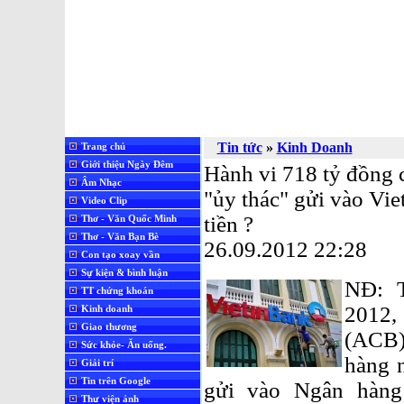
Tin tức
»
Kinh Doanh
Trang chủ
Giới thiệu Ngày Đêm
Hành vi 718 tỷ đồng
Âm Nhạc
"ủy thác" gửi vào Viet
Video Clip
tiền ?
Thơ - Văn Quốc Minh
Thơ - Văn Bạn Bè
26.09.2012 22:28
Con tạo xoay vần
Sự kiện & bình luận
NĐ: T
TT chứng khoán
2012,
Kinh doanh
Giao thương
(ACB)
Sức khỏe- Ăn uống.
hàng 
Giải trí
Tin trên Google
gửi vào Ngân hàng
Thư viện ảnh