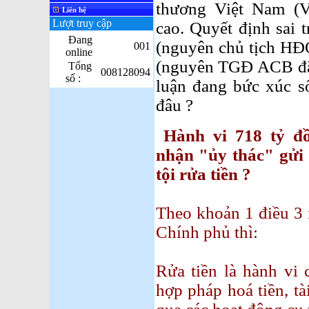
thương Việt Nam (Vi
Liên hệ
Lượt truy cập
cao. Quyết định sai 
Đang
(nguyên chủ tịch H
001
online
(nguyên TGĐ ACB đã b
Tổng
008128094
số :
luận đang bức xúc số
đâu ?
Hành vi 718 tỷ đ
nhận "ủy thác" gửi 
tội rửa tiền ?
Theo khoản 1 điều 3
Chính phủ thì:
Rửa tiền là hành vi 
hợp pháp hoá tiền, t