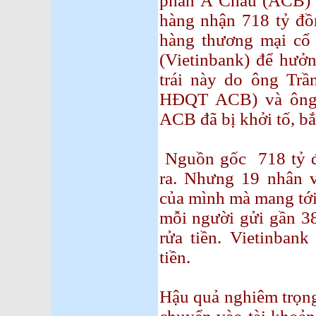
phần Á Châu (ACB) đ
hàng nhận 718 tỷ đ
hàng thương mại cổ
(Vietinbank) để hưởn
trái này do ông Trầ
HĐQT ACB) và ông
ACB đã bị khởi tố, bắ
Nguồn gốc 718 tỷ đ
ra. Nhưng 19 nhân v
của mình mà mang tới
mỗi người gửi gần 38
rửa tiền. Vietinban
tiền.
Hậu quả nghiêm trọng 