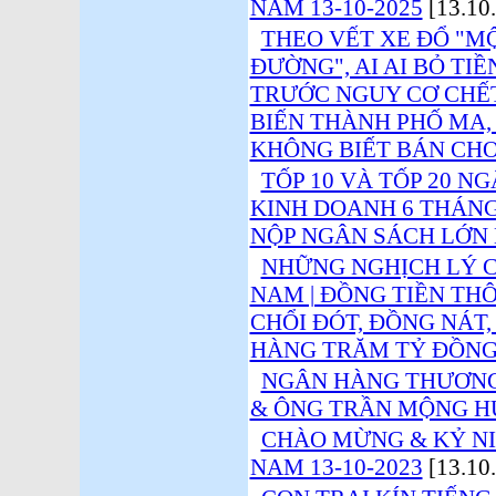
NAM 13-10-2025
[13.10
THEO VẾT XE ĐỔ "M
ĐƯỜNG", AI AI BỎ TI
TRƯỚC NGUY CƠ CHẾ
BIẾN THÀNH PHỐ MA,
KHÔNG BIẾT BÁN CHO 
TỐP 10 VÀ TỐP 20 
KINH DOANH 6 THÁNG
NỘP NGÂN SÁCH LỚN
NHỮNG NGHỊCH LÝ C
NAM | ĐỒNG TIỀN THÔ
CHỔI ĐÓT, ĐỒNG NÁT,
HÀNG TRĂM TỶ ĐỒNG 
NGÂN HÀNG THƯƠNG 
& ÔNG TRẦN MỘNG 
CHÀO MỪNG & KỶ N
NAM 13-10-2023
[13.10