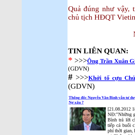
Quả đúng như vậy, t
chủ tịch HĐQT Vietin
Nguyễn Q
TIN LIÊN QUAN:
*
>>>
Ông Trần Xuân Giá
(GDVN)
#
>>>
Khởi tố cựu Ch
(GDVN)
Thống đốc Nguyễn Văn Bình vẫn tư duy
Nợ xấu ?
[21.08.2012 1
NĐ:"Những g
Bình trả lời 
tiếp cả buổi 
phí thời gian,