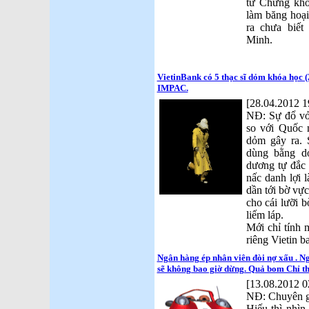
tư Chứng kho
làm băng hoại
ra chưa biế
Minh.
VietinBank có 5 thạc sĩ dỏm khóa học
IMPAC.
[28.04.2012 1
NĐ: Sự đổ vở 
so với Quốc 
dỏm gây ra. 
dùng bằng d
dương tự đắc
nấc danh lợi l
dần tới bờ vực
cho cái lưỡi 
liếm láp.
Mới chỉ tính 
riêng Vietin b
Ngân hàng ép nhân viên đòi nợ xấu . Ng
sẽ không bao giờ dừng. Quả bom Chỉ th
[13.08.2012 0
NĐ: Chuyên gi
Hiếu thì nhìn