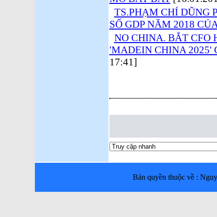
TS.PHẠM CHÍ DŨNG 
SỐ GDP NĂM 2018 CỦ
NO CHINA. BẮT CFO
'MADEIN CHINA 2025
17:41]
Bản quyền thuộc về : Ng