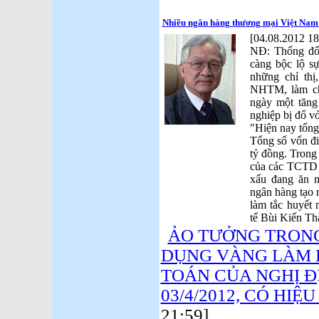
Nhiều ngân hàng thương mại Việt Nam:
[04.08.2012 18
NĐ: Thống đ
càng bộc lộ s
những chỉ thị
NHTM, làm c
ngày một tăng
nghiệp bị đổ vở
"Hiện nay tổng 
Tổng số vốn đi
tỷ đồng. Trong
của các TCTD l
xấu đang ăn 
ngân hàng tạo 
làm tắc huyết
tế Bùi Kiến Th
ẢO TƯỞNG TRONG
DỤNG VÀNG LÀM 
TOÁN CỦA NGHỊ ĐỊ
03/4/2012, CÓ HIỆU
21:59]