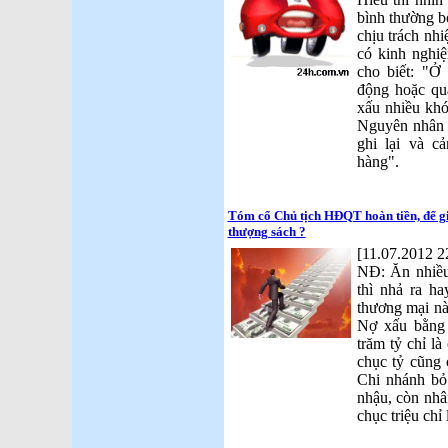
bình thường bở
chịu trách nh
có kinh nghi
cho biết: "Ở
động hoặc quá
xấu nhiều khó
Nguyên nhân l
ghi lại và c
hàng".
Tóm cổ Chủ tịch HĐQT hoàn tiền, để gi
thượng sách ?
[11.07.2012 2
NĐ: Ăn nhiều
thì nhả ra h
thương mại nà
Nợ xấu bằng
trăm tỷ chỉ l
chục tỷ cũng c
Chi nhánh bỏ 
nhậu, còn nhâ
chục triệu chỉ 