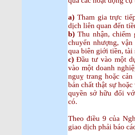
qua các hoạt động cụ 
a)
Tham gia trực tiếp
dịch liên quan đến tiề
b)
Thu nhận, chiếm g
chuyển nhượng, vận 
qua biên giới tiền, tà
c)
Đầu tư vào một dự
vào một doanh nghiệp
nguỵ trang hoặc cản 
bản chất thật sự hoặc 
quyền sở hữu đối với
có.
Theo điều 9 của Ngh
giao dịch phải báo cá