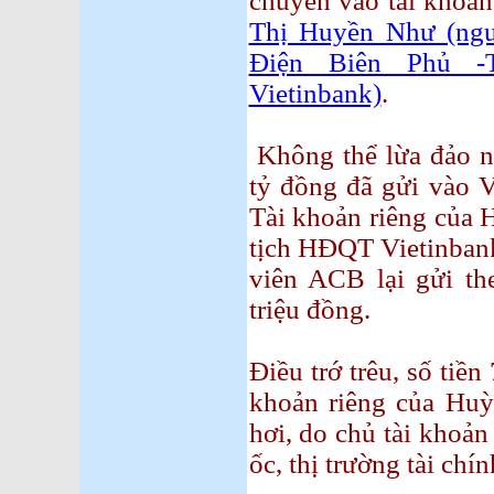
chuyển vào tài khoản
Thị Huyền Như (ngu
Điện Biên Phủ -
Vietinbank)
.
Không thể lừa đảo nổ
tỷ đồng đã gửi vào V
Tài khoản riêng của
tịch HĐQT Vietinbank
viên ACB lại gửi th
triệu đồng.
Điều trớ trêu, số tiền
khoản riêng của Hu
hơi, do chủ tài khoản
ốc, thị trường tài chín