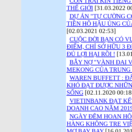
CON TRAI KÍN TIẾNG
THẾ GIỚI
[31.03.2022 0
DỰ ÁN "TỰ CƯỜNG C
TIỀN HÔ HẬU ỦNG CỦ
[02.03.2021 02:53]
CUỘC ĐỜI BẠN CÓ V
ĐIỂM, CHỈ SỞ HỮU 3 
ĐỦ LỢI HẠI RỒI !
[13.01
BẪY NỢ "VÀNH ĐAI 
MEKONG CỦA TRUNG
WAREN BUFFETT : Đ
KHÓ ĐẠT ĐƯỢC NHỮN
SỐNG
[02.11.2020 00:18
VIETINBANK ĐẠT KẾ
DOANH CAO NĂM 201
NGÀY ĐÊM HOAN HÔ
HÀNG KHÔNG TRE VIỆ
MƠ BAY BAY
[16.01.201