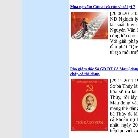
Mua nợ xấu: Cứu ai và cứu vì cái gì ?
[20.06.2012 0
NĐ:Nghịch lý 
lãi suất huy
Nguyễn Văn B
cùng lớn cho 
Với giải pháp
đầu phải "Quy
từ tạo môi trườ
Phó giám đốc Sở GD-ĐT Cà Mau ( đảng 
chấp cả thẻ đảng.
[29.12.2011 1
Sợ bà Thủy là
hứa sẽ trả lạ
Thủy, rồi lấ
Mau đóng vào
mang thẻ đản
bà Thủy để là
cả khoản nợ t
nhất, ngày 2
tiếp tục viết c