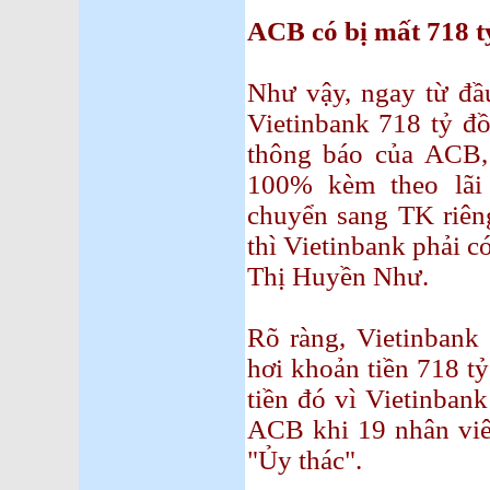
ACB có bị mất 718 t
Như vậy, ngay từ đầ
Vietinbank 718 tỷ đồ
thông báo của ACB, 
100% kèm theo lãi
chuyển sang TK riê
thì Vietinbank phải c
Thị Huyền Như.
Rõ ràng, Vietinbank
hơi khoản tiền 718 t
tiền đó vì Vietinbank
ACB khi 19 nhân viê
"Ủy thác".