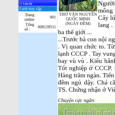
Người
Liên hệ
Lượt truy cập
mông .
THƠ VĂN NGUYỄN
Đang
Cấy lú
001
QUỐC MINH
online
(NGÀY ĐÊM)
lang .
Tổng
008128511
số :
ba thế giới ...
...Trước bà con nội n
. Vị quan chức to. Từ
lạnh CCCP . Tay vung
bay vù vù . Kiêu hãnh 
Tốt nghiệp ở CCCP. 
Hàng trăm ngàn. Tiến
đêm ngủ dậy. Chả cần
TS. Chứng nhận ở Việ
Chuyện cực ngắn: