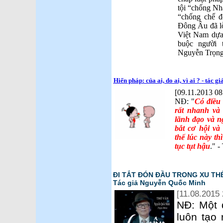
tội “chống Nh
“chống chế
Đông Âu đã lỗ
Việt Nam dựa 
buộc người 
Nguyễn Trọng
Hiến pháp: của ai, do ai, vì ai ? - tác 
[09.11.2013 08
NĐ: "
Có điều 
rất nhanh và
lãnh đạo và 
bắt cơ hội v
thế lúc này th
tục tụt hậu
." 
ĐI TẮT ĐÓN ĐẦU TRONG XU THẾ 
Tác giả Nguyễn Quốc Minh
[11.08.2015 
NĐ: Một q
luôn tạo 