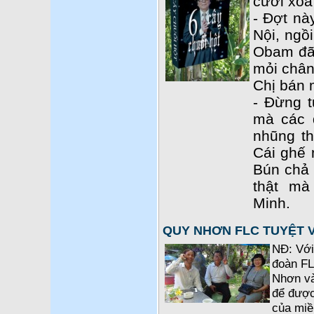
cười xòa 
- Đợt nà
Nội, ngồ
Obam đã 
mỏi chân
Chị bán 
- Đừng t
mà các 
nhũng th
Cái ghế 
Bún chả c
thật m
Minh.
QUY NHƠN FLC TUYỆT 
NĐ: Với
đoàn FL
Nhơn và
để được
của miề