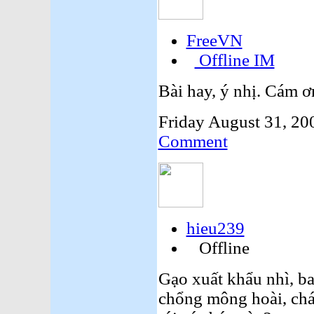
FreeVN
Offline IM
Bài hay, ý nhị. Cám ơn
Friday August 31, 20
Comment
hieu239
Offline
Gạo xuất khẩu nhì, ba
chổng mông hoài, chán