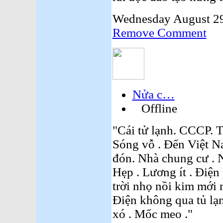
Wednesday August 29
Remove Comment
Nửa c…
Offline
"Cái tử lạnh. CCCP. T
Sóng vỗ . Đến Việt N
đón. Nhà chung cư . N
Hẹp . Lương ít . Điện
trời nhọ nồi kim mới 
Điện không qua tủ l
xó . Mốc meo ."