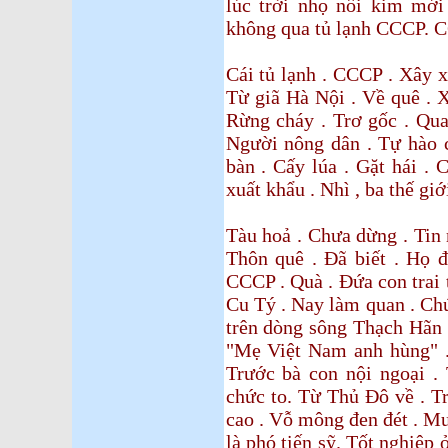
lúc trời nhọ nồi kim mới
không qua tủ lạnh CCCP. C
Cái tủ lạnh . CCCP . Xây x
Từ giã Hà Nội . Về quê . X
Rừng cháy . Trơ gốc . Qua
Người nông dân . Tự hào c
bàn . Cấy lúa . Gặt hái . 
xuất khẩu . Nhì , ba thế giới
Tàu hoả . Chưa dừng . Tin
Thôn quê . Đã biết . Họ 
CCCP . Quà . Đứa con trai 
Cu Tý . Nay làm quan . Chứ
trên dòng sông Thạch Hãn .
"Mẹ Việt Nam anh hùng" . 
Trước bà con nội ngoại .
chức to. Từ Thủ Đô về . T
cao . Vỗ mông đen đét . Muỗ
là phó tiến sỹ. Tốt nghiệ