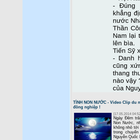
- Đúng 
khẳng đị
nước Nhâ
Thần Côn
Nam lại 
lên bìa.
Tiến Sỹ 
- Danh 
cũng xứ
thang th
nào vậy 
của Ngu
TÌNH NON NƯỚC - Video Clip du n
đồng nghiệp !
[17.05.2014 04:52
Ngày Đêm trân
Non Nước, nh
không nhỏ tới
trong chuyến
Nguyễn Quốc M