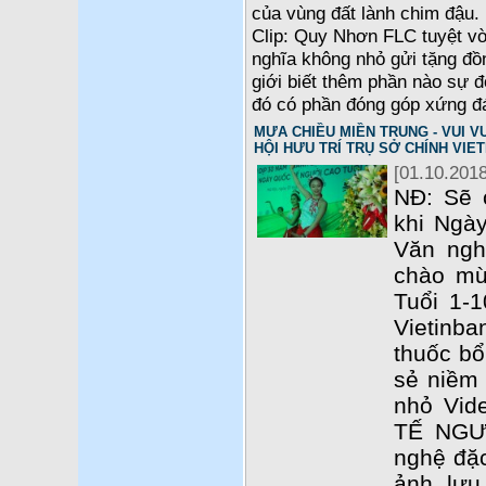
của vùng đất lành chim đậu. 
Clip: Quy Nhơn FLC tuyệt vờ
nghĩa không nhỏ gửi tặng đồ
giới biết thêm phần nào sự 
đó có phần đóng góp xứng đ
MƯA CHIỀU MIỀN TRUNG - VUI VU
HỘI HƯU TRÍ TRỤ SỞ CHÍNH VIE
[01.10.2018
NĐ: Sẽ 
khi Ngày
Văn ngh
chào mừ
Tuổi 1-1
Vietinba
thuốc b
sẻ niềm 
nhỏ Vid
TẾ NGƯ
nghệ đặc
ảnh lưu