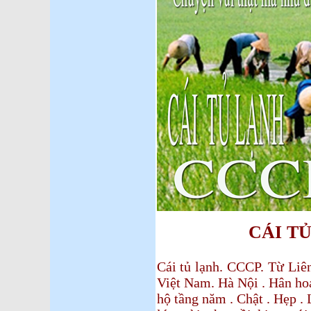
CÁI T
Cái tủ lạnh. CCCP. Từ Liê
Việt Nam. Hà Nội . Hân ho
hộ tầng năm . Chật . Hẹp . 