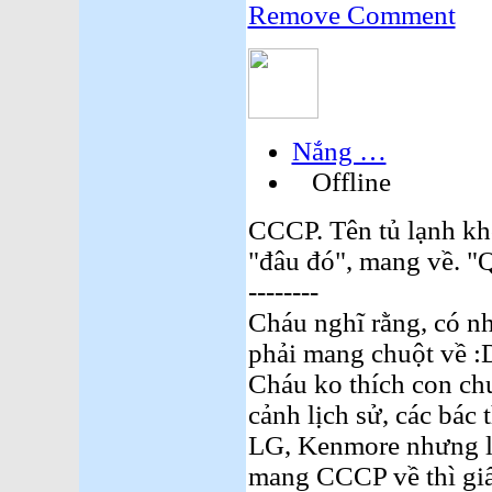
Remove Comment
Nắng …
Offline
CCCP. Tên tủ lạnh kh
"đâu đó", mang về. "
--------
Cháu nghĩ rằng, có n
phải mang chuột về :
Cháu ko thích con chu
cảnh lịch sử, các bác
LG, Kenmore nhưng lạ
mang CCCP về thì giấ