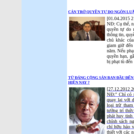
CẢN TRỞ QUYỀN TỰ DO NGÔN LUẬ
[01.04.2015 2
NĐ: Cụ thể, n
quyền tự do n
thông tin, quy
chủ khác của
giam giữ đến
năm. Nếu phạm
quyền hạn, gâ
bị phạt tù đến
TỪ ĐẢNG CỘNG SẢN BAN ĐẦU ĐẾN
HIỆN NAY ?
[27.12.2012 2
NĐ:" Chỉ có 
quay lại với 
loại trừ tham
tưởng trí thứ
phát huy tinh
chính sách ng
chỉ hữu hảo 
thiết với các