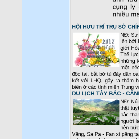
cụng ly
nhiều ma
HỘI HƯU TRÍ TRỤ SỞ CH
NĐ: Sự 
lên bởi 
giới Hò
Thế lực
những k
một nẻ
độc tài, bắt bớ tù đày dân o
kết với LHQ, gây ra thảm 
biển ở các tỉnh miền Trung 
DU LỊCH TÂY BẮC - CẢN
NĐ: Núi
thật tuy
bậc tha
người l
nên bức 
Vâng, Sa Pa - Fan xi păng t