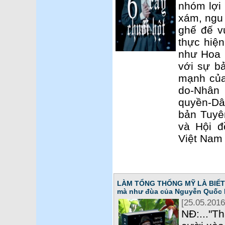
nhóm lợi
xám, ngu 
ghế đế v
thực hiện
như Hoa K
với sự bả
mạnh của 
do-Nhân
quyền-Dâ
bản Tuyê
và Hội 
Việt Nam 
LÀM TỔNG THỐNG MỸ LÀ BIẾT T
mà như đùa của Nguyễn Quốc 
[25.05.2016
NĐ:..."T