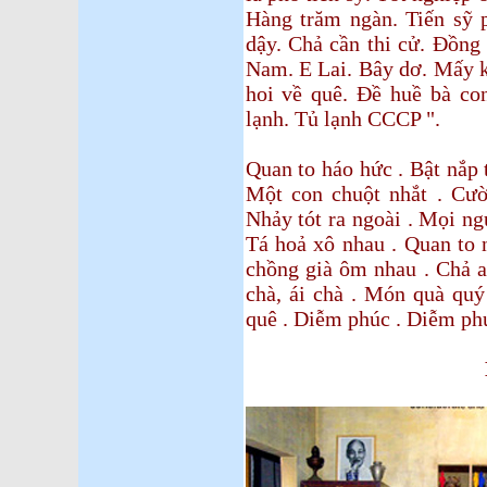
Hàng trăm ngàn. Tiến sỹ 
dậy. Chả cần thi cử. Đồng
Nam. E Lai. Bây dơ. Mấy k
hoi về quê. Đề huề bà co
lạnh. Tủ lạnh CCCP ".
Quan to háo hức . Bật nắp 
Một con chuột nhắt . Cười
Nhảy tót ra ngoài . Mọi n
Tá hoả xô nhau . Quan to n
chồng già ôm nhau . Chả a
chà, ái chà . Món quà quý
quê . Diễm phúc . Diễm ph