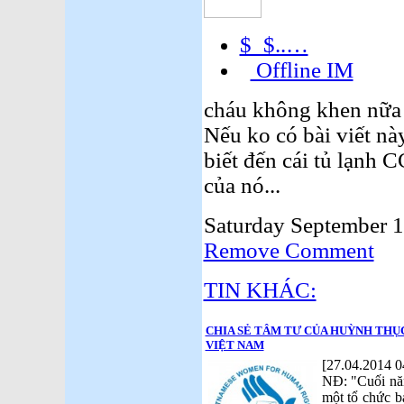
$_$..…
Offline IM
cháu không khen nữa đ
Nếu ko có bài viết này
biết đến cái tủ lạnh 
của nó...
Saturday September 1
Remove Comment
TIN KHÁC:
CHIA SẺ TÂM TƯ CỦA HUỲNH THỤC
VIỆT NAM
[27.04.2014 0
NĐ: "Cuối năm
một tổ chức 