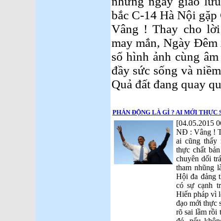
những ngày giao lưu
bắc C-14 Hà Nội gặp
Vâng ! Thay cho lời
may mắn, Ngày Đêm x
số hình ảnh cùng âm đ
đầy sức sống và niềm
Quả đất đang quay qu
PHẢN ĐỘNG LÀ GÌ ? AI MỚI THỰC
[04.05.2015 0
NĐ : Vâng ! Tệ
ai cũng thấy
thực chất bản
chuyên dối tr
tham nhũng l
Hội đa đảng t
có sự cạnh t
Hiến pháp vì 
đạo mới thực 
rõ sai lầm rồ
đó, nếu khôn