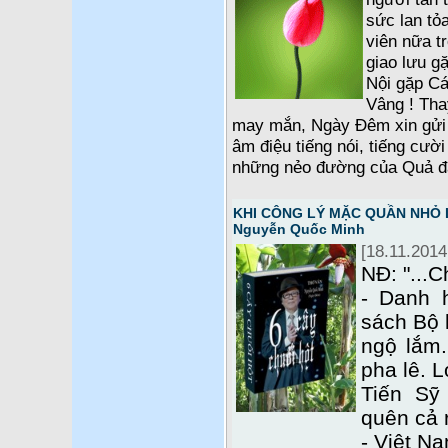
sức lan tỏ
viên nữa t
giao lưu g
Nội gặp C
Vâng ! Tha
may mắn, Ngày Đêm xin gửi 
âm điệu tiếng nói, tiếng cười
những nẻo đường của Quả đấ
KHI CÔNG LÝ MẶC QUẦN NHỎ LÊ
Nguyễn Quốc Minh
[18.11.2014
NĐ: "...C
- Danh 
sách Bộ 
ngộ lắm.
pha lê. L
Tiến Sỹ
quên cả r
- Việt Na