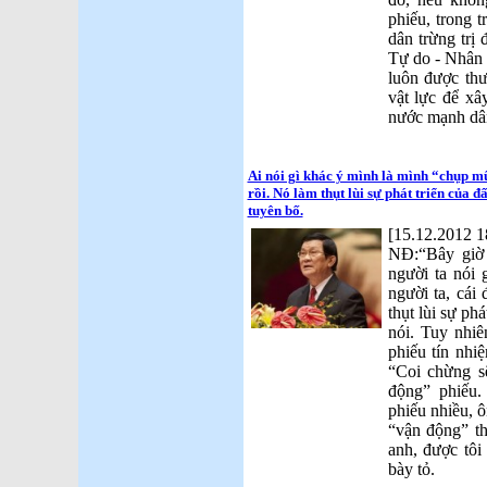
phiếu, trong 
dân trừng trị
Tự do - Nhân 
luôn được thư
vật lực để xâ
nước mạnh dâ
Ai nói gì khác ý mình là mình “chụp mũ”
rồi. Nó làm thụt lùi sự phát triển của
tuyên bố.
[15.12.2012 1
NĐ:“Bây giờ
người ta nói
người ta, cái 
thụt lùi sự ph
nói. Tuy nhiê
phiếu tín nhi
“Coi chừng sẽ
động” phiếu
phiếu nhiều, ô
“vận động” t
anh, được tôi 
bày tỏ.