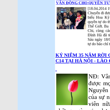
VẬN ĐỘNG CHO QUYỀN TỰ
[18.04.2014 1
Chuyến đi đượ
biểu Hoa Kỳ
quyền tự do t
Thế Giới. Ba
Chi, cùng c
Đình Hà đã t
Sáu ngày 18/
tự do báo chí 
KỶ NIỆM 35 NĂM RỜI 
C14 TẠI HÀ NỘI - LÀO 
NĐ: Vân
được mọ
Nguyễn 
của sự n
viên nữ