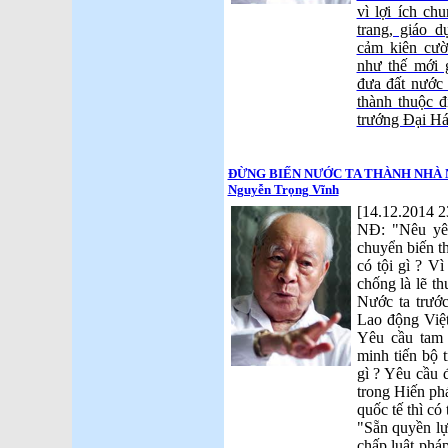
vì lợi ích ch
trang, giáo 
cảm kiên cườ
như thế mới 
đưa đất nước 
thành thuộc đ
trướng Đại Há
ĐỪNG BIẾN NƯỚC TA THÀNH NHÀ NƯ
Nguyễn Trọng Vĩnh
[14.12.2014 2
NĐ: "Nêu yêu
chuyển biến t
có tội gì ? Vì
chống là lẽ th
Nước ta trướ
Lao động Việt
Yêu cầu tam
minh tiến bộ t
gì ? Yêu cầu 
trong Hiến ph
quốc tế thì có 
"Sẵn quyền lự
chấp luật pháp