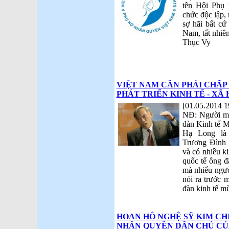
tên Hội Phụ
chức độc lập, 
sợ hãi bất cứ
Nam, tất nhiên
Thục Vy
VIỆT NAM CẦN PHẢI CHẤP
PHÁT TRIỂN KINH TẾ - XÃ 
[01.05.2014 1
NĐ: Người man
đàn Kinh tế M
Hạ Long là
Trương Đình T
và có nhiều k
quốc tế ông đ
mà nhiểu ngườ
nói ra trước 
đàn kinh tế m
HOAN HÔ NGHỆ SỸ KIM CH
NHÂN QUYỀN DÂN CHỦ CỦ