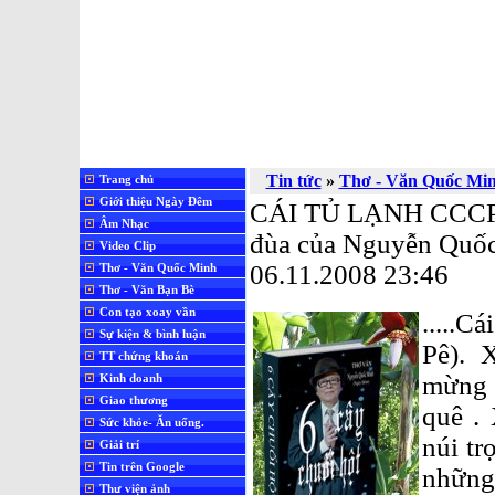
Tin tức
»
Thơ - Văn Quốc Mi
Trang chủ
Giới thiệu Ngày Đêm
CÁI TỦ LẠNH CCCP -
Âm Nhạc
đùa của Nguyễn Quố
Video Clip
06.11.2008 23:46
Thơ - Văn Quốc Minh
Thơ - Văn Bạn Bè
Con tạo xoay vần
.....
Sự kiện & bình luận
Pê). 
TT chứng khoán
mừng .
Kinh doanh
Giao thương
quê .
Sức khỏe- Ăn uống.
núi tr
Giải trí
Tin trên Google
những
Thư viện ảnh