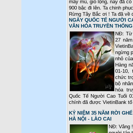
mây mù, gió lộng, nay đã có 
900 bậc đi lên. Ta chinh phụ
Rừng Tây Bắc ơi ! Ta đã về 
NGÀY QUỐC TẾ NGƯỜI CA
VĂN HÓA TRUYỀN THỐNG
NĐ: Từ 
27 năm.
VietinB
ngừng p
nhỏ của
Hàng nă
01-10, 
chức tr
bộ nhân
hóa tr
Quốc Tế Người Cao Tuổi 01-
chính đã được VietinBank tổ 
KỶ NIỆM 35 NĂM RỜI GHẾ
HÀ NỘI - LÀO CAI
NĐ: Vâng 
người tán