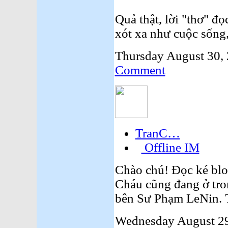
Quả thật, lời "thơ" đ
xót xa như cuộc sống,
Thursday August 30,
Comment
TranC…
Offline IM
Chào chú! Đọc ké blo
Cháu cũng đang ở tro
bên Sư Phạm LeNin. T
Wednesday August 29