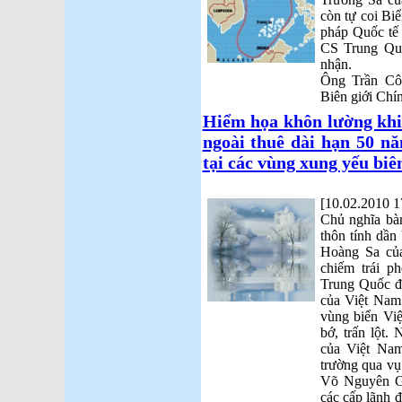
còn tự coi Biể
pháp Quốc tế 
CS Trung Quốc
nhận.
Ông Trần Côn
Biên giới Chí
Hiểm họa khôn lường khi
ngoài thuê dài hạn 50 nă
tại các vùng xung yếu biên
[10.02.2010 1
Chủ nghĩa bà
thôn tính dần
Hoàng Sa củ
chiếm trái p
Trung Quốc đ
của Việt Nam.
vùng biển Vi
bớ, trấn lột
của Việt Na
trường qua vụ
Võ Nguyên Gi
các cấp lãnh 