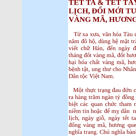
TẾT TA & TẾT T
LỊCH, ĐỔI MỚI T
VÀNG MÃ, HƯƠN
Từ xa xưa, văn hóa Tàu đ
năm đô hộ, dùng hệ mặt tr
viết chữ Hán, đến ngày 
tháng đốt vàng mã, đốt hươ
hại hóa chất vàng mã, hươ
bệnh tật, ung thư cho Nhâ
Dân tộc Việt Nam.
Một thực trạng đau đớn c
ra hàng trăm ngàn tỷ đồng
biệt các quan chức tham n
niềm tin hoặc để mỵ dân n
lịch, ngày giỗ, ngày tết 
đống vàng mã, hương que
nghĩa trang. Chủ nghĩa bà