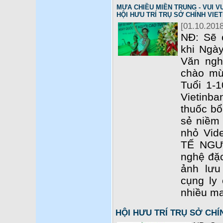
MƯA CHIỀU MIỀN TRUNG - VUI VU
HỘI HƯU TRÍ TRỤ SỞ CHÍNH VIE
[01.10.2018
NĐ: Sẽ 
khi Ngày
Văn ngh
chào mừ
Tuổi 1-1
Vietinba
thuốc b
sẻ niềm 
nhỏ Vid
TẾ NGƯ
nghệ đặc
ảnh lưu
cụng ly
nhiều ma
HỘI HƯU TRÍ TRỤ SỞ CH