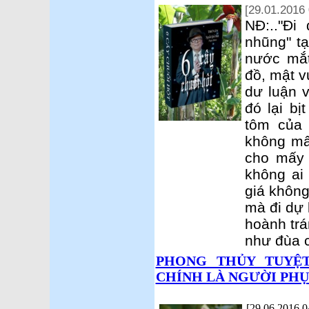
[29.01.2016 
NĐ:.."Đi
nhũng" tạ
nước mắt
đồ, mật v
dư luận v
đó lại bị
tôm của 
không mất
cho mấy 
không ai
giá không
mà đi dự 
hoành trá
như đùa 
PHONG THỦY TUYỆ
CHÍNH LÀ NGƯỜI PHỤ
[29.06.2016 0