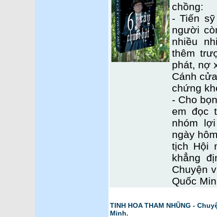
chồng:
- Tiến sỹ
người cò
nhiều nh
thêm trư
phát, nợ 
Cánh cửa 
chứng kh
- Cho bọn
em đọc t
nhóm lợi
ngày hôm
tịch Hội
khẳng đị
Chuyện v
Quốc Min
TINH HOA THAM NHŨNG - Chuyện
Minh.