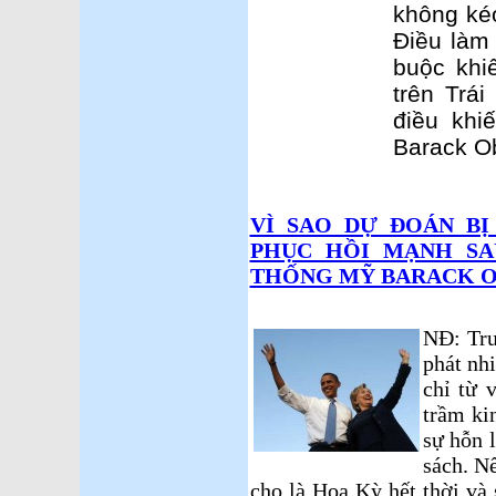
không kéo
Điều làm
buộc khi
trên Trái
điều khi
Barack O
VÌ SAO DỰ ĐOÁN BỊ
PHỤC HỒI MẠNH SA
THỐNG MỸ BARACK O
NĐ: Trư
phát nh
chỉ từ 
trầm ki
sự hỗn 
sách. Nế
cho là Hoa Kỳ hết thời và s