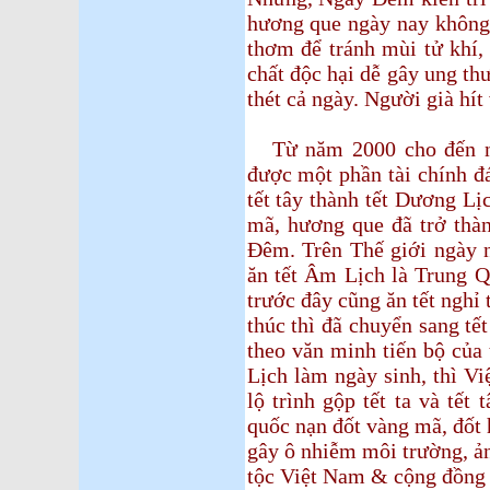
hương que ngày nay không
thơm để tránh mùi tử khí,
chất độc hại dễ gây ung thư
thét cả ngày. Người già hít
Từ năm 2000 cho đến na
được một phần tài chính đá
tết tây thành tết Dương Lị
mã, hương que đã trở thàn
Đêm. Trên Thế giới ngày n
ăn tết Âm Lịch là Trung Q
trước đây cũng ăn tết nghỉ 
thúc thì đã chuyển sang t
theo văn minh tiến bộ của 
Lịch làm ngày sinh, thì V
lộ trình gộp tết ta và tết 
quốc nạn đốt vàng mã, đốt
gây ô nhiễm môi trường, ả
tộc Việt Nam & cộng đồng 