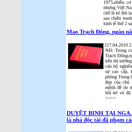
1975,nhiều cơ
nhưng Việt Na
chổ là kẻ thù l
sau chiến tran
kinh tế thứ 2 
Mao Trạch Đông, ngàn năm
[17.04.2010 2
NĐ: Trong cu
Trạch Đông,n
trên thị trườn
cán bộ nghiên
sự cao cấp, 
phòng Trung Q
đẹp của chủ 
mệnh đề do n
hồi trẻ và đã
>>>>
DUYỆT BINH TẠI NGA. Ôn
là nhà độc tài đã phạm c