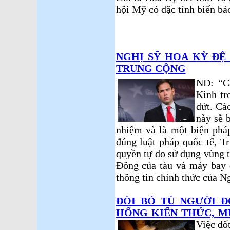
hội Mỹ có đặc tính biến bá
NGHỊ SỸ HOA KỲ ĐỆ
TRUNG CỘNG
NĐ: “Cá
Kinh tr
dứt. Cá
này sẽ 
nhiệm và là một biện phá
đúng luật pháp quốc tế, T
quyền tự do sử dụng vùng t
Đông của tàu và máy bay q
thông tin chính thức của N
ĐÒI BỎ TÙ NGƯỜI Đ
HỔNG KIẾN THỨC, M
Việc đố