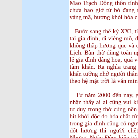
Mao Trạch Đông thôn tín
chưa bao giờ từ bỏ đang 
vàng mã, hương khói hóa ch
Bước sang thế kỷ XXI, từ
tại gia đình, đi viếng mộ,
không thắp hương que và c
Lịch. Bàn thờ dùng toàn n
lễ gia đình dâng hoa, quả v
tâm khấn. Ra nghĩa trang
khấn tưởng nhớ người thân
theo hệ mặt trời là văn min
Từ năm 2000 đến nay, gi
nhận thấy ai ai cũng vui 
tư duy trong thờ cúng nên
hít khói độc do hóa chất t
trong gia đình cũng có ngư
đốt hương thì người chế
Nhưng, Ngày Đêm kiên trì g