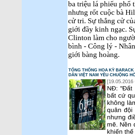
ba triệu lá phiếu phổ
nhưng rốt cuộc bà Hill
cử tri. Sự thắng cử c
giới đầy kinh ngạc. Sự
Clinton làm cho ngườ
bình - Công lý - Nhân
giới bàng hoàng.
TỔNG THỐNG HOA KỲ BARACK O
DÂN VIỆT NAM YÊU CHUỘNG HÒA
[19.05.2016 
NĐ: "Đất
bất cứ qu
không làm
quân đội 
nhưng đi
mẽ. Nền đ
khiến thế