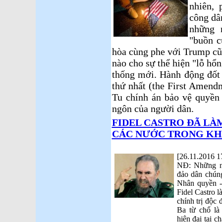
nhiên, 
công dâ
những 
"buồn c
hòa cùng phe với Trump cũn
nào cho sự thể hiện "lỗ hổn
thống mới. Hành động đốt 
thứ nhất (the First Amend
Tu chính án bảo vệ quyền 
ngôn của người dân.
FIDEL CASTRO ĐÃ LÀM
CÁC NƯỚC TRONG KH
[26.11.2016 1
NĐ: Những ng
đảo dân chún
Nhân quyền -
Fidel Castro l
chính trị độc 
Ba từ chổ là
hiện đại tại 