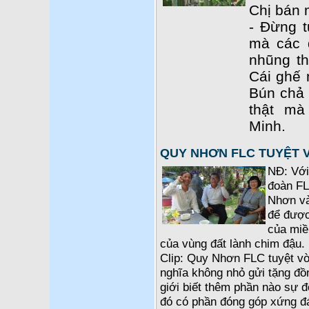
Chị bán 
- Đừng t
mà các 
nhũng th
Cái ghế 
Bún chả c
thật m
Minh.
QUY NHƠN FLC TUYỆT 
NĐ: Với
đoàn FL
Nhơn và
để được
của miề
của vùng đất lành chim đậu. 
Clip: Quy Nhơn FLC tuyệt vờ
nghĩa không nhỏ gửi tặng đồ
giới biết thêm phần nào sự 
đó có phần đóng góp xứng đ