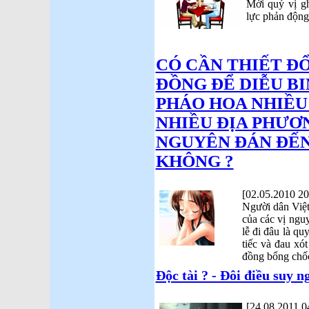
Mời quý vị gh
lực phản động
CÓ CẦN THIẾT Đ
ĐỒNG ĐỂ DIỄU BI
PHÁO HOA NHIỀU
NHIỀU ĐỊA PHƯƠ
NGUYÊN ĐÁN ĐẾN
KHÔNG ?
[02.05.2010 20
Người dân Việt
của các vị ngu
lễ đi đâu là q
tiếc và đau xó
đồng bổng chốc
Độc tài ? - Đôi điều suy 
[24.08.2011 0