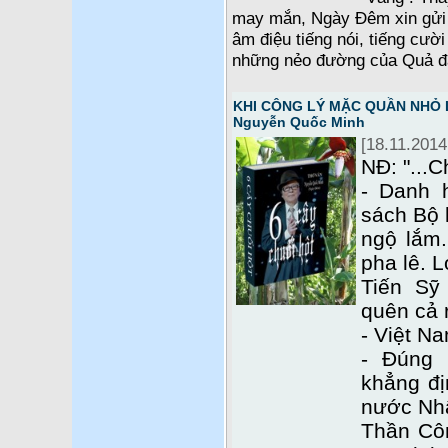
may mắn, Ngày Đêm xin gửi 
âm điệu tiếng nói, tiếng cười
những nẻo đường của Quả đấ
KHI CÔNG LÝ MẶC QUẦN NHỎ LÊ
Nguyễn Quốc Minh
[18.11.2014
NĐ: "...C
- Danh 
sách Bộ 
ngộ lắm.
pha lê. L
Tiến Sỹ
quên cả r
- Việt Na
- Đúng 
khẳng đị
nước Nhâ
Thần Côn