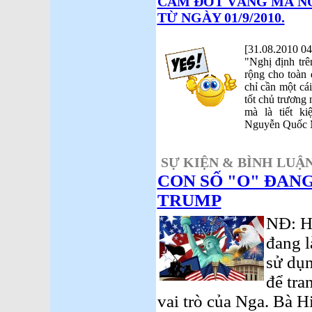
CẤM ĐỐT VÀNG MÃ N
TỪ NGÀY 01/9/2010.
[31.08.2010 04
"Nghị định trê
rộng cho toàn 
chỉ cần một cái
tốt chủ trương
mà là tiết k
Nguyễn Quốc 
SỰ KIỆN & BÌNH LUẬN
CON SỐ "O" ĐAN
TRUMP
NĐ: H
đang l
sử dụn
để tra
vai trò của Nga. Bà H