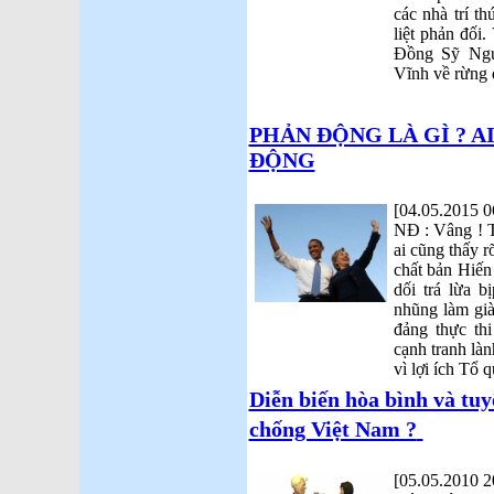
các nhà trí t
liệt phản đối.
Đồng Sỹ Ngu
Vĩnh về rừng 
PHẢN ĐỘNG LÀ GÌ ? A
ĐỘNG
[04.05.2015 0
NĐ : Vâng ! Tệ
ai cũng thấy 
chất bản Hiến
dối trá lừa 
nhũng làm gi
đảng thực th
cạnh tranh là
vì lợi ích Tổ 
Diễn biến hòa bình và tuy
chống Việt Nam ?
[05.05.2010 2