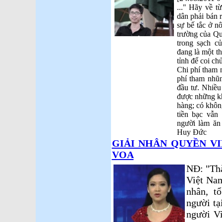
..." Hãy về t
dân phải bán 
sự bế tắc ở n
trường của Qu
trong sạch c
đang là một th
tỉnh để coi ch
Chi phí tham 
phí tham nhũn
đầu tư. Nhiều
được những kh
hàng; có không
tiền bạc vẫn
người làm ăn 
Huy Đức
GIẢI NHÂN QUYỀN VIỆT
VOA
NĐ: "Thà
Việt Nam
nhân, t
người tạ
người Vi