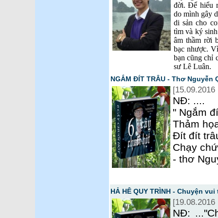
đời. Để hiểu 
do mình gây dự
di sản cho c
tìm và ký sinh
âm thầm rời 
bạc nhược. Vì
bạn cũng chỉ 
sư Lê Luân.
NGẮM ĐÍT TRÂU - Thơ Nguyễn 
[15.09.2016 
NĐ: ....
" Ngắm đí
Thảm họa
Đít đít tr
Chạy chức
- thơ Ng
HẢ HÊ QUY TRÌNH - Chuyện vui 
[19.08.2016 
NĐ: ..."