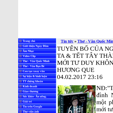
Tin tức
»
Thơ - Văn Quốc Mi
Trang chủ
Giới thiệu Ngày Đêm
TUYÊN BỐ CỦA NG
Âm Nhạc
TA & TẾT TÂY THÀ
Video Clip
MỚI TƯ DUY KHÔ
Thơ - Văn Quốc Minh
Thơ - Văn Bạn Bè
HƯƠNG QUE
Con tạo xoay vần
04.02.2017 23:16
Sự kiện & bình luận
TT chứng khoán
NĐ:"T
Kinh doanh
Giao thương
đình 
Sức khỏe- Ăn uống.
một p
Giải trí
Tin trên Google
mới tư
Thư viện ảnh