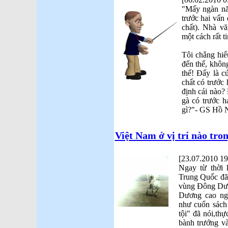
"Mấy ngàn nă
trước hai vấn đ
chất). Nhà vă
một cách rất ti
Tôi chẳng hiể
đến thế, khôn
thế! Đấy là cứ
chất có trước 
định cái nào?
gà có trước h
gì?"- GS Hồ 
Việt Nam ở vị trí nào tro
[23.07.2010 19
Ngay từ thời
Trung Quốc đã
vùng Đông Dươ
Dương cao ng
như cuốn sách
tội" đã nói,th
bành trướng v