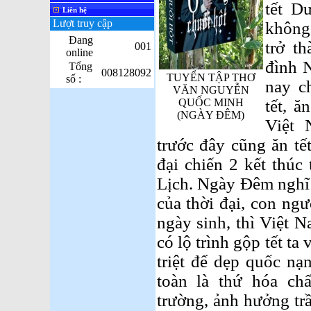
tết D
Liên hệ
Lượt truy cập
không
Đang
trở t
001
online
đình 
Tổng
008128092
TUYỂN TẬP THƠ
số :
nay c
VĂN NGUYỄN
QUỐC MINH
tết, 
(NGÀY ĐÊM)
Việt 
trước đây cũng ăn tế
đại chiến 2 kết thúc
Lịch. Ngày Đêm nghĩ 
của thời đại, con ng
ngày sinh, thì Việt 
có lộ trình gộp tết ta
triệt để dẹp quốc nạ
toàn là thứ hóa ch
trường, ảnh hưởng tr