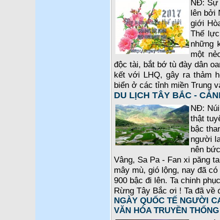
NĐ: Sự 
lên bởi 
giới Hò
Thế lực
những k
một nẻ
độc tài, bắt bớ tù đày dân o
kết với LHQ, gây ra thảm 
biển ở các tỉnh miền Trung 
DU LỊCH TÂY BẮC - CẢN
NĐ: Núi
thật tuy
bậc tha
người l
nên bức 
Vâng, Sa Pa - Fan xi păng t
mây mù, gió lộng, nay đã có 
900 bậc đi lên. Ta chinh phụ
Rừng Tây Bắc ơi ! Ta đã về 
NGÀY QUỐC TẾ NGƯỜI CA
VĂN HÓA TRUYỀN THỐNG