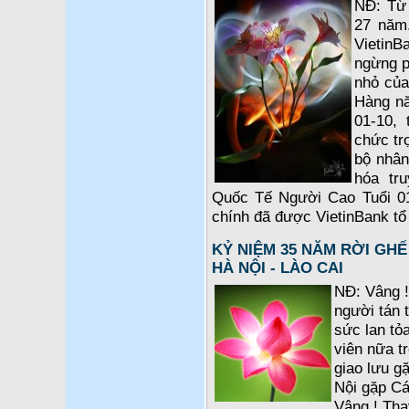
NĐ: Từ 
27 năm.
VietinB
ngừng p
nhỏ của
Hàng nă
01-10, 
chức tr
bộ nhân
hóa tr
Quốc Tế Người Cao Tuổi 01-
chính đã được VietinBank tổ 
KỶ NIỆM 35 NĂM RỜI GHẾ
HÀ NỘI - LÀO CAI
NĐ: Vâng 
người tán
sức lan tỏ
viên nữa t
giao lưu g
Nội gặp C
Vâng ! Tha