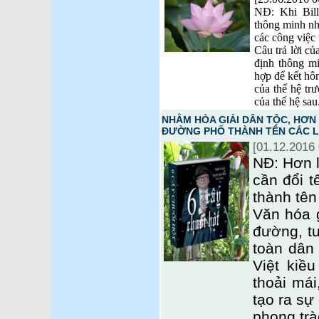
NĐ: Khi Bill
thông minh nh
các công việc 
Câu trả lời c
định thông m
hợp để kết hô
của thế hệ trư
của thế hệ sau
NHẰM HÒA GIẢI DÂN TỘC, HƠN
ĐƯỜNG PHỐ THÀNH TÊN CÁC L
[01.12.2016 
NĐ: Hơn l
cần đổi 
thành tên
Văn hóa g
đường, t
toàn dân
Việt kiề
thoải má
tạo ra sự
phong trà