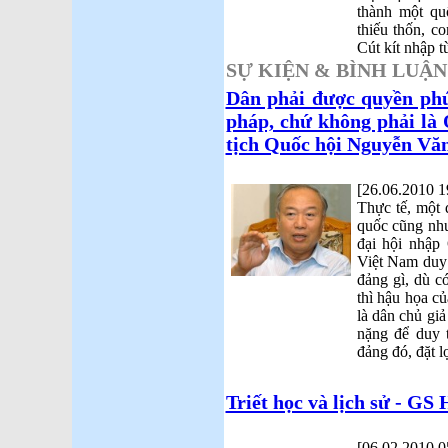
thành một qu
thiếu thốn, c
Cút kít nhập 
SỰ KIỆN & BÌNH LUẬN
Dân phải được quyền phú
pháp, chứ không phải là
tịch Quốc hội Nguyễn Văn
[26.06.2010 1
Thực tế, một 
quốc cũng như
đại hội nhập
Việt Nam duy 
đảng gì, dù có
thì hậu họa c
là dân chủ giả
nặng để duy t
đảng đó, đặt lợ
Triết học và lịch sử - GS
[06.02.2010 0