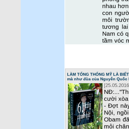
nhau hơn
con ngườ
môi trườ
tương lai
Nam có q
tầm vóc m
LÀM TỔNG THỐNG MỸ LÀ BIẾT T
mà như đùa của Nguyễn Quốc 
[25.05.2016
NĐ:..."T
cười xòa 
- Đợt nà
Nội, ngồ
Obam đã 
mỏi chân