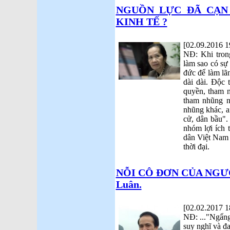
NGUỒN LỰC ĐÃ CẠN 
KINH TẾ ?
[02.09.2016 1
NĐ: Khi tron
làm sao có sự 
đức để làm lã
dài dài. Độc 
quyền, tham n
tham nhũng n
nhũng khác, a
cử, dân bầu".
nhóm lợi ích
dân Việt Nam 
thời đại.
NỖI CÔ ĐƠN CỦA NGƯỜI 
Luân.
[02.02.2017 1
NĐ: ..."Ngẩng
suy nghĩ và đ