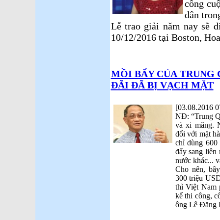
công cuộ
dân tron
Lễ trao giải năm nay sẽ 
10/12/2016 tại Boston, Hoa
MỒI BẨY CỦA TRUNG
ĐÃI ĐÃ BỊ VẠCH MẶT
[03.08.2016 0
NĐ: “Trung Qu
và xi măng. 
đối với mặt hà
chỉ dùng 600 
đẩy sang liê
nước khác... v
Cho nên, bâ
300 triệu US
thì Việt Nam 
kế thi công, c
ông Lê Đăng 