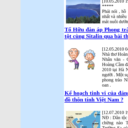
[10.05.2010 1
*****
Phải nói , hồ
nhất và nhiều 
mát nuôi dưởn
Tố Hữu đàn áp Phong trà
tột cùng Sitalin qua bài t
[12.05.2010 0
Nhà thơ Hoàng
Nhân văn - G
Hoàng Cầm đã 
2010 tại Hà N
người . Một sự
phong trào N
oan .
Kế hoạch tinh vi của đ
đồ thôn tính Việt Nam ?
[12.07.2010 1
NĐ : Dân tộc 
chừng nào T
Trường Sa củ