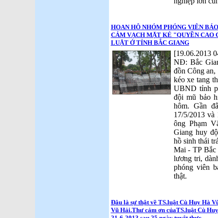
nghiệp lớn cùn
HOAN HÔ NHÓM PHÓNG VIÊN BÁO
CẢM VẠCH MẶT KẺ "QUYỀN CAO 
LUẬT Ở TỈNH BẮC GIANG
[19.06.2013 0
NĐ: Bắc Giang
đồn Công an, 
kéo xe tang t
UBND tỉnh ph
đội mũ bảo h
hôm. Gần đâ
17/5/2013 và 
ông Phạm Vă
Giang huy độ
hồ sinh thái t
Mai - TP Bắc 
lương tri, dà
phóng viên 
thật.
Đâu là sự thật về TS.luật Cù Huy Hà Vũ
Vũ Hải.Thư cảm ơn củaTS.luật Cù Huy 
21-6-2013 sau 25 ngày tuyệt thực.