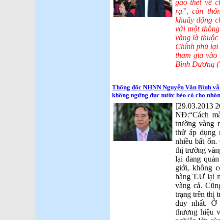
gào thét về 
rạ”, còn th
khuấy động ch
với một thông
vàng là thuộc
Chính phủ lại
tham gia vào 
Bình Dương (
Thống đốc NHNN Nguyễn Văn Bình vẫn
không ngừng đục nước béo cò cho nhóm 
[29.03.2013 2
NĐ:“Cách mà
trường vàng 
thử áp dụng 
nhiều bất ổn
thị trường vàn
lại đang quản
giới, không 
hàng T.Ư lại 
vàng cả. Cũn
trạng trên thị
duy nhất. Ở
thương hiệu 