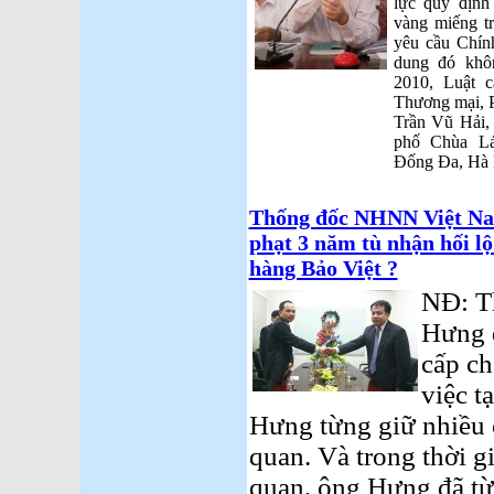
lực quy định
vàng miếng t
yêu cầu Chín
dung đó khô
2010, Luật c
Thương mại, P
Trần Vũ Hải, 
phố Chùa Lá
Đống Đa, Hà 
Thống đốc NHNN Việt Nam
phạt 3 năm tù nhận hối 
hàng Bảo Việt ?
NĐ: Th
Hưng 
cấp ch
việc t
Hưng từng giữ nhiều 
quan. Và trong thời g
quan, ông Hưng đã từn