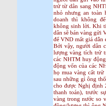
trử từ dân sang NHTM
nhỏ nhưng an toàn 
doanh thì không đ
không sinh lời. Khi 
dân sẽ bán vàng gửi 
để VND mất giá dẫn đ
Bởi vậy, người dân c
lượng vàng tích trử 
các NHTM huy động v
động vốn của các NH
họ mua vàng cất trử 
sau những gì ông th
cho được Nghị định 
thanh toán), trước s
vàng trong nước so v
đồng/lượng thì ông N