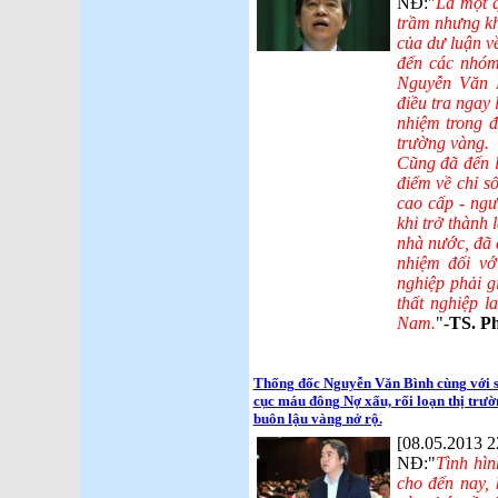
NĐ:"
Là một q
trầm nhưng kh
của dư luận về
đến các nhóm
Nguyễn Văn B
điều tra ngay 
nhiệm trong đ
trường vàng.
Cũng đã đến l
điểm về chỉ s
cao cấp - ngư
khi trở thành
nhà nước, đã d
nhiệm đối vớ
nghiệp phải g
thất nghiệp l
Nam.
"-
TS. P
Thống đốc Nguyễn Văn Bình cùng với
cục máu đông Nợ xấu, rối loạn thị trư
buôn lậu vàng nở rộ.
[08.05.2013 2
NĐ:"
Tình hìn
cho đến nay, 