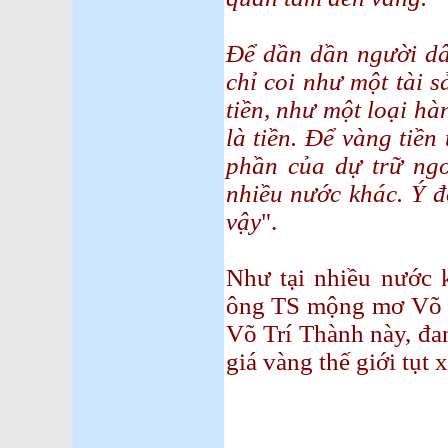
Để dần dần người dân
chỉ coi như một tài sả
tiền, như một loại hà
là tiền. Để vàng tiền
phần của dự trữ ngo
nhiều nước khác. Ý đ
vậy
".
Như tại nhiều nước 
ông TS mộng mơ Võ T
Võ Trí Thành này, đa
giá vàng thế giới tụt 
24-6
Nguyễn