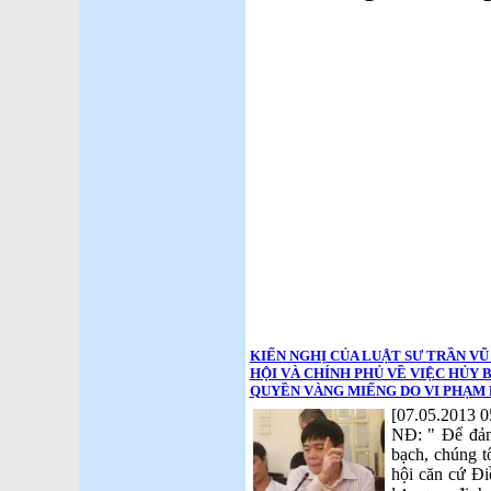
KIẾN NGHỊ CỦA LUẬT SƯ TRẦN VŨ
HỘI VÀ CHÍNH PHỦ VỀ VIỆC HỦY 
QUYỀN VÀNG MIẾNG DO VI PHẠM 
[07.05.2013 0
NĐ: " Để đảm
bạch, chúng 
hội căn cứ Đi