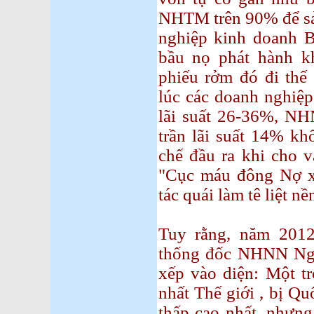
NHTM trên 90% để sả
nghiệp kinh doanh 
bầu nọ phát hành kh
phiếu rởm đó đi th
lúc các doanh nghiệ
lãi suất 26-36%, NHN
trần lãi suất 14% k
chế đầu ra khi cho v
"Cục máu đông Nợ x
tác quái làm tê liệt n
Tuy rằng, năm 201
thống đốc NHNN Ng
xếp vào diện: Một 
nhất Thế giới , bị Q
thấp cao nhất, nhưn