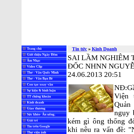
Tin tức
»
Kinh Doanh
Trang chủ
Giới thiệu Ngày Đêm
SAI LẦM NGHIÊM
Âm Nhạc
ĐỐC NHNN NGUYỄ
Video Clip
24.06.2013 20:51
Thơ - Văn Quốc Minh
Thơ - Văn Bạn Bè
Con tạo xoay vần
NĐ:Gầ
Sự kiện & bình luận
Viện 
TT chứng khoán
Quản 
Kinh doanh
Giao thương
ngụy 
Sức khỏe- Ăn uống.
kém gì ông thống 
Giải trí
Tin trên Google
khi nêu ra vấn đề:
Thư viện ảnh