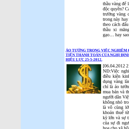
thầu vàng để l
độc quyền? Cá
trường vàng c
trong này hay
theo cách đấu
thầu xi mă
gạo… hay sao
ẢO TƯỞNG TRONG VIỆC NGHIÊM 
TIỆN THANH TOÁN CỦA NGHỊ ĐỊNH 2
HIỆU LỰC 25-5-2012.
[06.04.2012 2
NĐ:Việc ngh
điều kiện ki
dụng vàng là
chỉ là ảo tưở
mua bán và th
người dân Việ
không nhỏ tro
là vô cùng lớ
khoản thuế từ
kỳ lớn và sự t
của sự đi ngư
họa cho xã hộ