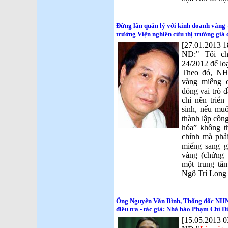
Đừng lẫn quản lý với kinh doanh vàng
trưởng Viện nghiên cứu thị trường giá 
[27.01.2013 1
NĐ:" Tôi ch
24/2012 để loạ
Theo đó, NHN
vàng miếng
đóng vai trò 
chỉ nên triển
sinh, nếu mu
thành lập côn
hóa” không t
chính mà phả
miếng sang g
vàng (chứng 
một trung tâ
Ngô Trí Long
Ông Nguyễn Văn Bình, Thống đốc NHNN
điều tra - tác giả: Nhà báo Phạm Chí 
[15.05.2013 0