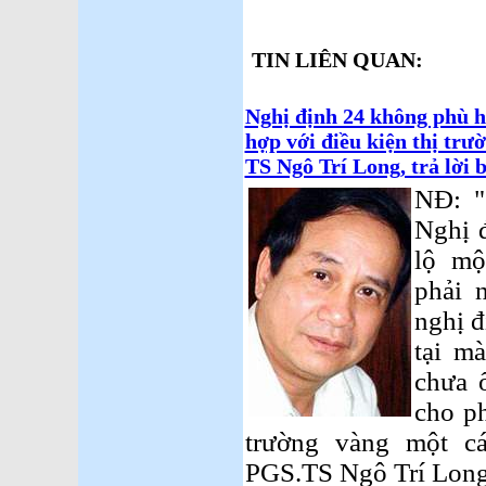
TIN LIÊN QUAN:
Nghị định 24 không phù h
hợp với điều kiện thị trư
TS Ngô Trí Long, trả lời b
NĐ: "
Nghị 
lộ mộ
phải 
nghị đ
tại m
chưa 
cho p
trường vàng một cá
PGS.TS Ngô Trí Long