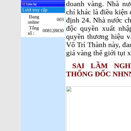
doanh vàng. Nhà nư
Liên hệ
Lượt truy cập
chỉ khác là điều kiện
Đang
định 24. Nhà nước ch
003
online
độc quyền xuất nhậ
Tổng
008128830
số :
quyền thương hiệu v
Võ Trí Thành này, đa
giá vàng thế giới tụt 
SAI LẦM NG
THỐNG ĐỐC NHNN