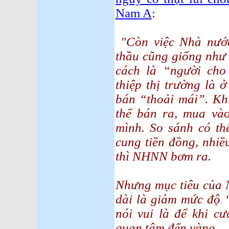
Nam A
:
"Còn việc Nhà nướ
thầu cũng giống như
cách là “người ch
thiệp thị trường là 
bán “thoải mái”. Kh
thể bán ra, mua và
mình. So sánh có th
cung tiền đồng, nhiề
thì NHNN bơm ra.
Nhưng mục tiêu của 
dài là giảm mức độ “
nói vui là để khi c
quan tâm đến vàng.