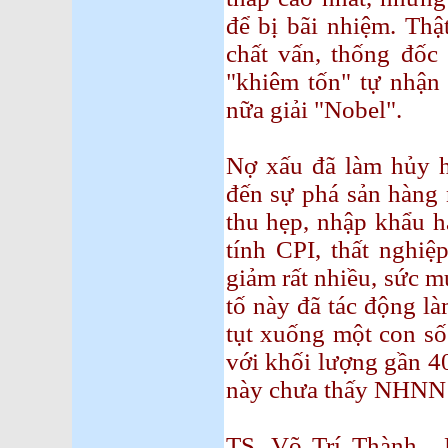
để bị bãi nhiệm. Thậ
chất vấn, thống đố
"khiêm tốn" tự nhận 
nữa giải "Nobel".
Nợ xấu đã làm hủy h
đến sự phá sản hàng 
thu hẹp, nhập khẩu hạ
tính CPI, thất nghiệ
giảm rất nhiều, sức 
tố này đã tác động là
tụt xuống một con số
với khối lượng gần 40
này chưa thấy NHNN đ
TS. Võ Trí Thành, 