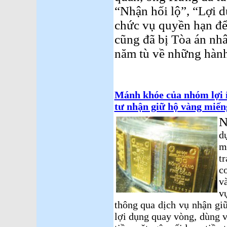
“Nhận hối lộ”, “Lợi 
chức vụ quyền hạn để
cũng đã bị Tòa án nh
năm tù về những hành 
Mánh khóe của nhóm lợi 
tư nhận giữ hộ vàng miế
N
d
m
t
c
v
v
thông qua dịch vụ nhận gi
lợi dụng quay vòng, dùng 