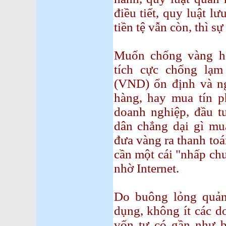
điều tiết, quy luật l
tiền tệ vẫn còn, thì s
Muốn chống vàng hóa
tích cực chống lạm 
(VND) ổn định và n
hàng, hay mua tín ph
doanh nghiệp, đầu tư
dân chẳng dại gì mua
đưa vàng ra thanh toá
cần một cái "nhấp chu
nhờ Internet.
Do buông lỏng quản 
dụng, không ít các d
vốn tự có gần như 