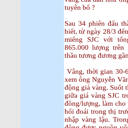
tuyên bố ?
Sau 34 phiên đấu t
biết, từ ngày 28/3 đế
miếng SJC với tổn
865.000 lượng trên
thầu tương đương gần
Vâng, thời gian 30-6
xem ông Nguyễn Văn B
động giá vàng. Suốt t
giữa giá vàng SJC tr
đồng/lượng, làm cho 
hối đoái trong thị t
nhập vàng lậu. Tro
động được nguồn vốn