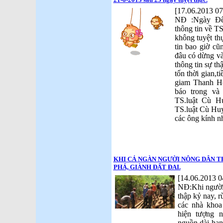
[17.06.2013 07
NĐ :Ngày Đêm
thông tin về T
không tuyệt th
tin bao giờ cũ
đâu có dừng và t
thông tin sự th
tốn thời gian,t
giam Thanh Hó
báo trong và
TS.luật Cù 
TS.luật Cù Huy
các ông kính n
KHI CẢ NGÀN NGƯỜI NÔNG DÂN 
PHÁ, GIÀNH ĐẤT ĐAI.
[14.06.2013 0
NĐ:Khi người 
thập kỷ nay, 
các nhà khoa 
hiện tượng 
nguồn dài hạn