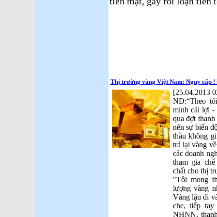
tiền mặt, gây rối loạn tiền 
Thị trường vàng Việt Nam: Nguy cấp ! 
[25.04.2013 0
NĐ:“Theo tôi
minh cái lợi 
qua đợt thanh
nên sự biến đ
thầu không gi
trả lại vàng v
các doanh ngh
tham gia chế
chất cho thị 
"Tôi mong th
lượng vàng n
Vàng lậu đi v
che, tiếp ta
NHNN, thanh 