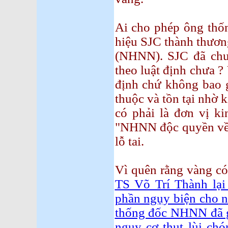
Ai cho phép ông th
hiệu SJC thành thươn
(NHNN). SJC đã chu
theo luật định chưa ?
định chứ không bao g
thuộc và tồn tại nhờ
có phải là đơn vị k
"NHNN độc quyền về 
lỗ tai.
Vì quên rằng vàng có 
TS Võ Trí Thành lại
phần ngụy biện cho n
thống đốc NHNN đã gâ
nguy cơ thụt lùi ch