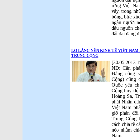
rừng Việt Nam
vậy, trong nh
bỏng, bức xúc
ngàn người n
đầu nguồn chặ
đất đai đang 
LO LẮNG NỀN KINH TẾ VIỆT NAM
TRUNG CỘNG
[30.05.2013 1
NĐ: Cần phải
Đảng cộng s
Cộng) cũng 
Quốc yêu ch
Cộng huy độn
Hoàng Sa, T
phải Nhân dâ
Việt Nam ph
giờ phản đố
Trung Cộng b
cách chia rẽ 
nẻo nhằm chi
Nam.