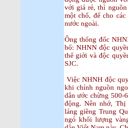
với giá rẻ, thì nguồ
một chổ, để cho các 
nước ngoài.
Ông thống đốc NHN
bố: NHNN độc quyền 
thế giới và độc quyề
SJC.
Việc NHNH độc quyền
khi chính nguồn ngoạ
dân ước chừng 500-6
động. Nên nhớ, Thị
láng giềng Trung Qu
ngó khối lượng vàn
dân Việt Nam này. Chỉ