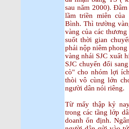
sau năm 2000). Đâm l
lầm triền miên củ
Bình. Thì trường vàn
vàng của các thương 
suốt thời gian chuyể
phải nộp niêm phong
vàng nhái SJC xuất h
SJC chuyển đổi sang
cò" cho nhóm lợi ích
thòi vô cùng lớn ch
người dân nói riêng.
Từ mấy thập kỷ na
trong các tầng lớp d
doanh ổn định. Ngân
người dân gửi vào tứ