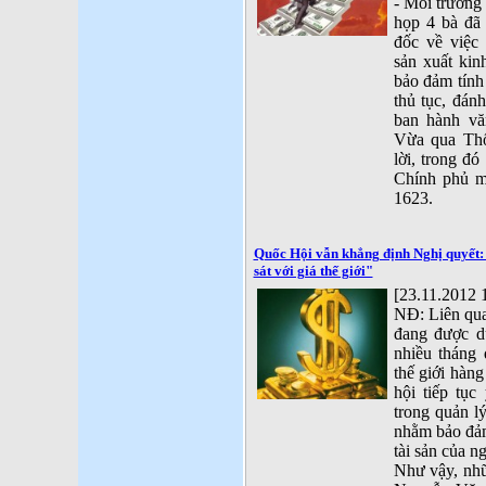
- Môi trường 
họp 4 bà đã
đốc về việc
sản xuất ki
bảo đảm tính 
thủ tục, đán
ban hành vă
Vừa qua Thố
lời, trong đó
Chính phủ m
1623.
Quốc Hội vẫn khẳng định Nghị quyết:
sát với giá thế giới"
[23.11.2012 
NĐ: Liên quan
đang được d
nhiều tháng 
thế giới hàn
hội tiếp tục
trong quản lý
nhằm bảo đảm
tài sản của n
Như vậy, nh