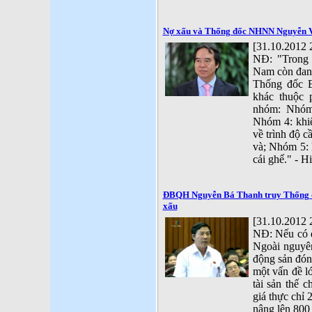
Nợ xấu và Thống đốc NHNN Nguyễn V
[31.10.2012 
NĐ: "Trong 
Nam còn đang 
Thống đốc 
khác thuộc 
nhóm: Nhóm 
Nhóm 4: khiế
về trình độ 
và; Nhóm 5: 
cái ghế." - H
ĐBQH Nguyễn Bá Thanh truy Thống 
xấu
[31.10.2012 
NĐ: Nếu có đ
Ngoài nguyên
động sản đón
một vấn đề lớ
tài sản thế c
giá thực chỉ 
nâng lên 800