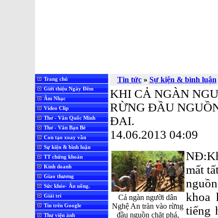
Tin tức
»
Sự kiện & bình luận
Trang chủ
Giới thiệu Ngày Đêm
KHI CẢ NGÀN NG
Âm Nhạc
RỪNG ĐẦU NGUỒN
Video Clip
ĐAI.
Thơ - Văn Quốc Minh
Thơ - Văn Bạn Bè
14.06.2013 04:09
Con tạo xoay vần
Sự kiện & bình luận
NĐ:Kh
TT chứng khoán
mất tấ
Kinh doanh
Giao thương
nguồn
Sức khỏe- Ăn uống.
khoa 
Giải trí
Cả ngàn người dân
Nghệ An tràn vào rừng
Tin trên Google
tiếng
đầu nguồn chặt phá,
Thư viện ảnh