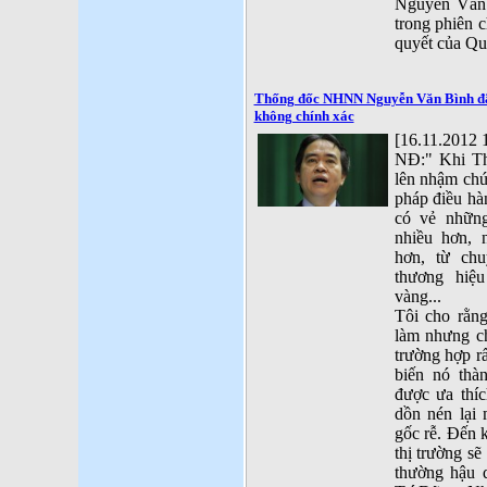
Nguyễn Văn 
trong phiên 
quyết của Qu
Thống đốc NHNN Nguyễn Văn Bình đã 
không chính xác
[16.11.2012 
NĐ:" Khi T
lên nhậm chứ
pháp điều hà
có vẻ những
nhiều hơn, 
hơn, từ chu
thương hiệ
vàng...
Tôi cho rằng
làm nhưng ch
trường hợp r
biến nó thà
được ưa thíc
dồn nén lại 
gốc rễ. Đến 
thị trường sẽ
thường hậu 