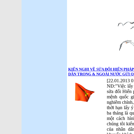
KIẾN NGHỊ VỀ SỬA ĐỔI HIẾN PHÁP
DÂN TRONG & NGOÀI NƯỚC GỬI Q
[22.01.2013 0
NĐ:"Việc lấy
sửa đổi Hiến 
mệnh quốc gi
nghiêm chỉnh, 
thời hạn lấy 
ba tháng là q
một cách hìn
chúng tôi kiến
của nhân dâ