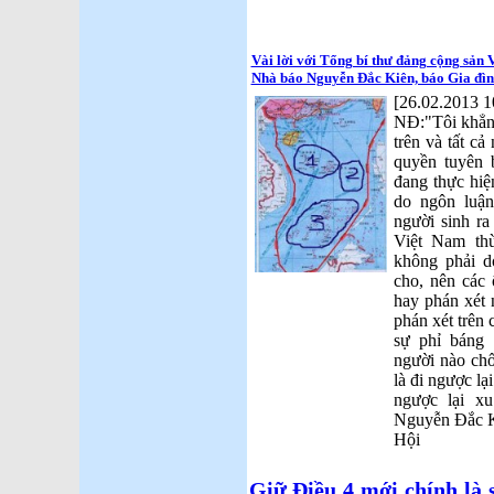
Vài lời với Tổng bí thư đảng cộng sản 
Nhà báo Nguyễn Đắc Kiên, báo Gia đìn
[26.02.2013 1
NĐ:"Tôi khẳn
trên và tất c
quyền tuyên 
đang thực hiệ
do ngôn luận
người sinh ra
Việt Nam th
không phải d
cho, nên các
hay phán xét 
phán xét trên 
sự phỉ báng 
người nào chố
là đi ngược lại
ngược lại xu
Nguyễn Đắc K
Hội
Giữ Điều 4 mới chính là 