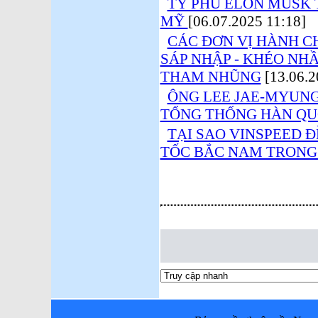
TỶ PHÚ ELON MUSK 
MỸ
[06.07.2025 11:18]
CÁC ĐƠN VỊ HÀNH CH
SÁP NHẬP - KHÉO NH
THAM NHŨNG
[13.06.2
ÔNG LEE JAE-MYUNG
TỔNG THỐNG HÀN Q
TẠI SAO VINSPEED 
TỐC BẮC NAM TRONG 