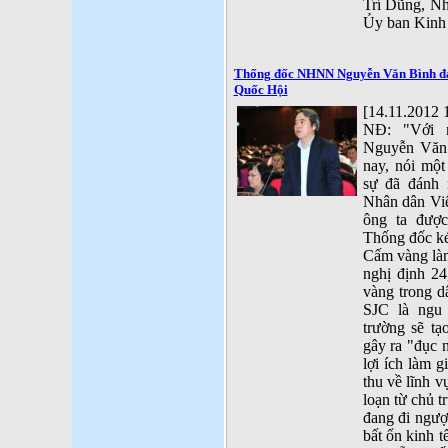
Trí Dũng, Nh
Ủy ban Kinh 
Thống đốc NHNN Nguyễn Văn Bình đan
Quốc Hội
[14.11.2012 
NĐ: "Với 
Nguyễn Văn
nay, nói một
sự đã đánh 
Nhân dân Việ
ông ta đượ
Thống đốc ké
Cấm vàng làm
nghị định 2
vàng trong d
SJC là ngu 
trường sẽ tạ
gây ra "đục 
lợi ích làm g
thu về lĩnh v
loạn từ chủ 
đang đi ngược
bất ổn kinh t