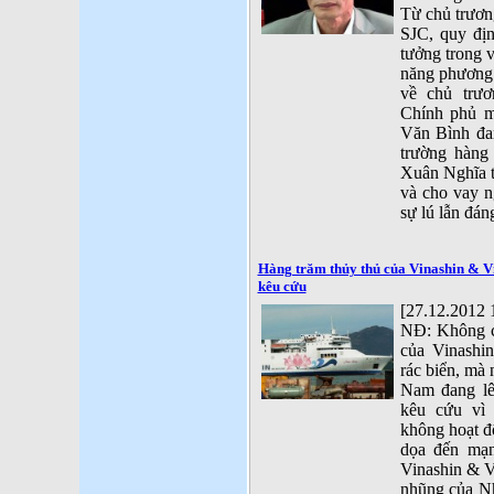
Từ chủ trươn
SJC, quy địn
tưởng trong 
năng phương t
về chủ trư
Chính phủ 
Văn Bình đan
trường hàng
Xuân Nghĩa t
và cho vay n
sự lú lẫn đán
Hàng trăm thủy thủ của Vinashin & Vi
kêu cứu
[27.12.2012 
NĐ: Không c
của Vinashin
rác biển, mà 
Nam đang lê
kêu cứu vì 
không hoạt đ
dọa đến mạn
Vinashin & V
nhũng của Nh