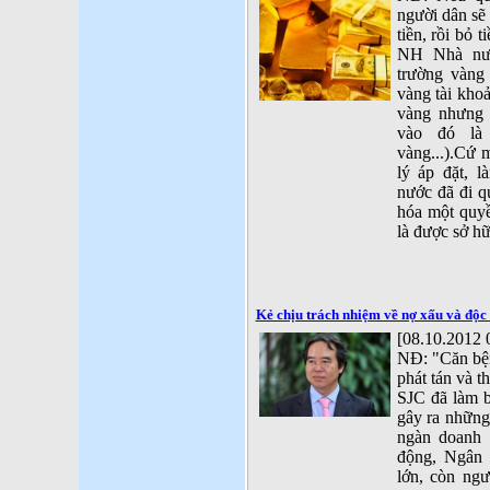
người dân sẽ
tiền, rồi bỏ 
NH Nhà nước
trường vàng
vàng tài kho
vàng nhưng 
vào đó là
vàng...).Cứ 
lý áp đặt, 
nước đã đi q
hóa một quy
là được sở h
Kẻ chịu trách nhiệm về nợ xấu và độ
[08.10.2012 
NĐ: "Căn bệ
phát tán và 
SJC đã làm b
gây ra những
ngàn doanh 
động, Ngân 
lớn, còn ngư