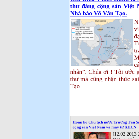
thư đảng cộng sản Việt 
Nhà báo Võ Văn Tạo.
N
v
đ
T
t
M
c
nhân”. Chúa ơi ! Tôi ước 
thư mà cũng nhận thức sai
Tạo
Hoan hô Chủ tịch nước Trương Tấn San
cộng sản Việt Nam và mấy từ XHCN
[12.02.2013 