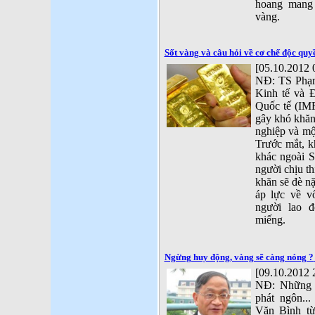
hoang mang 
vàng.
Sốt vàng và câu hỏi về cơ chế độc quy
[05.10.2012 
NĐ: TS Phạm
Kinh tế và Đ
Quốc tế (IMF
gây khó khăn
nghiệp và mộ
Trước mắt, k
khác ngoài S
người chịu th
khăn sẽ đè nặ
áp lực về v
người lao 
miếng.
Ngừng huy động, vàng sẽ càng nóng ?
[09.10.2012 
NĐ: Những c
phát ngôn.
Văn Bình t