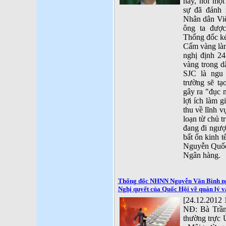
nay, nói một
sự đã đánh 
Nhân dân Việ
ông ta đượ
Thống đốc ké
Cấm vàng làm
nghị định 2
vàng trong d
SJC là ngu 
trường sẽ tạ
gây ra "đục 
lợi ích làm g
thu về lĩnh v
loạn từ chủ 
đang đi ngược
bất ổn kinh t
Nguyễn Quốc
Ngân hàng.
Thống đốc NHNN Nguyễn Văn Bình ngụy
Nghị quyết của Quốc Hội về quản lý 
[24.12.2012 
NĐ: Bà Trần
thường trực