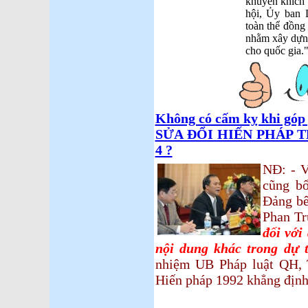
khuyến khích 
hội, Ủy ban 
toàn thể đồng
nhằm xây dựn
cho quốc gia.
Không có cấm kỵ khi góp 
SỬA ĐỔI HIẾN PHÁP T
4 ?
NĐ: - V
cũng bổ
Đảng bê
Phan T
đối với
nội dung khác trong dự 
nhiệm UB Pháp luật QH, T
Hiến pháp 1992 khẳng định 