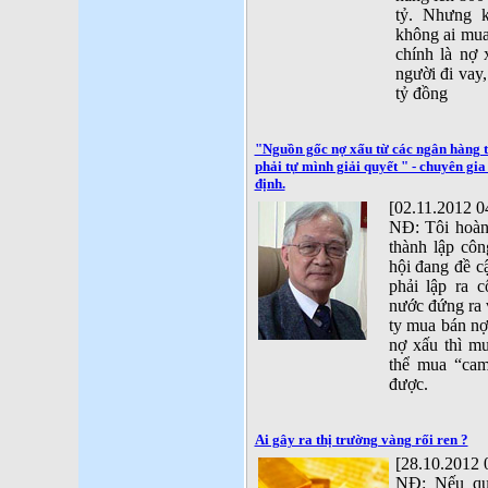
tỷ. Nhưng 
không ai mua
chính là nợ 
người đi vay
tỷ đồng
"Nguồn gốc nợ xấu từ các ngân hàng 
phải tự mình giải quyết " - chuyên gi
định.
[02.11.2012 0
NĐ: Tôi hoàn
thành lập cô
hội đang đề c
phải lập ra 
nước đứng ra 
ty mua bán nợ 
nợ xấu thì mu
thể mua “cam
được.
Ai gây ra thị trường vàng rối ren ?
[28.10.2012 
NĐ: Nếu quả