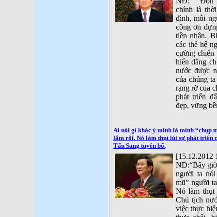
NĐ: " Đón 
chính là thờ
đình, mỗi ng
công ơn dựn
tiền nhân. 
các thế hệ n
cường chiến 
hiến dâng ch
nước được n
của chúng ta
rạng rỡ của 
phát triển đ
đẹp, vững bề
Ai nói gì khác ý mình là mình “chụp mũ
lắm rồi. Nó làm thụt lùi sự phát triển
Tấn Sang tuyên bố.
[15.12.2012 
NĐ:“Bây giờ
người ta nó
mũ” người ta,
Nó làm thụt 
Chủ tịch nướ
việc thực hiệ