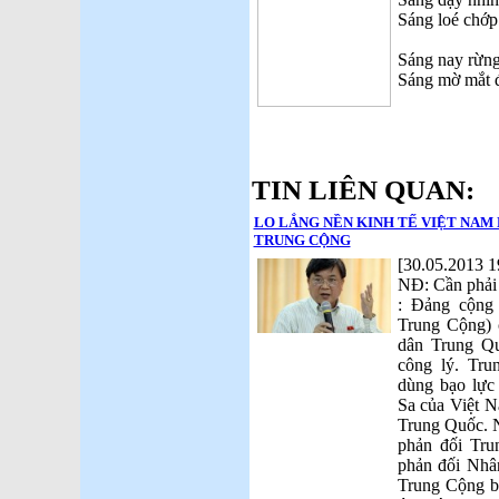
Sáng loé chớp
Sáng nay rừng 
Sáng mờ mắt đ
TIN LIÊN QUAN:
LO LẮNG NỀN KINH TẾ VIỆT NAM
TRUNG CỘNG
[30.05.2013 1
NĐ: Cần phải 
: Đảng cộng 
Trung Cộng) 
dân Trung Qu
công lý. Tru
dùng bạo lực
Sa của Việt 
Trung Quốc. 
phản đối Tru
phản đối Nhâ
Trung Cộng bi