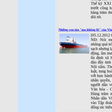
Thế kỷ XXI t
trước công l
hàng trăm thủ
đói rét.
Những con tàu "ma khổng lồ" của Vina
[05.12.2012 
NĐ: Nói mộ
nhũng quá tr
sạch nhưng lạ
động, âm mưu
ổn định xã h
đảo đầy tinh
Nội xâm. Thế
luật, tung ho
với bọn bàn
nhân quyền,
người dân vô
Văn hóa - G
Hàng trăm n
Nhân dân Vi
vào Tập đoàn
đống rác biển