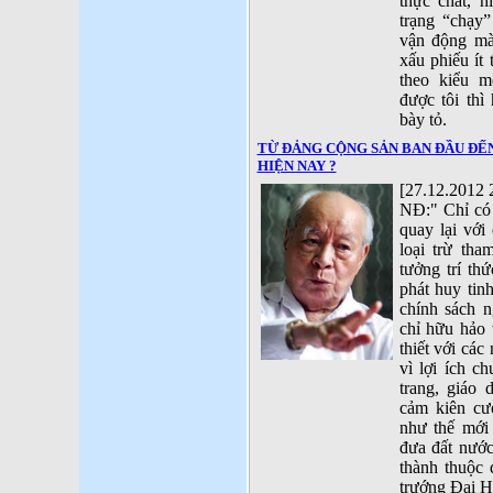
thực chất, h
trạng “chạy
vận động mà
xấu phiếu ít 
theo kiểu m
được tôi thì
bày tỏ.
TỪ ĐẢNG CỘNG SẢN BAN ĐẦU ĐẾ
HIỆN NAY ?
[27.12.2012 
NĐ:" Chỉ có
quay lại với
loại trừ tha
tưởng trí th
phát huy tin
chính sách n
chỉ hữu hảo
thiết với cá
vì lợi ích c
trang, giáo
cảm kiên cư
như thế mới
đưa đất nước
thành thuộc 
trướng Đại H