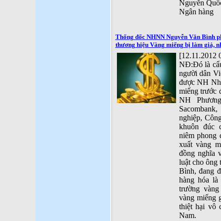
Nguyễn Quốc
Ngân hàng
Thống đốc NHNN Nguyễn Văn Bình phải
thương hiệu Vàng miếng bị làm giả, nh
[12.11.2012 
NĐ:Đó là cẩu
người dân Vi
được NH Nhà
miếng trước
NH Phương
Sacombank
nghiệp, Công
khuôn đúc
niêm phong 
xuất vàng m
đồng nghĩa v
luật cho ôn
Bình, đang đ
hàng hóa là 
trường vàng
vàng miếng g
thiệt hại vô
Nam.