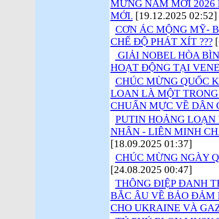
MỪNG NĂM MỚI 2026 
MỚI.
[19.12.2025 02:52]
CƠN ÁC MỘNG MỸ- B
CHẾ ĐỘ PHÁT XÍT ???
[
GIẢI NOBEL HÒA BÌ
HOẠT ĐỘNG TẠI VEN
CHÚC MỪNG QUỐC KH
LOAN LÀ MỘT TRONG
CHUẨN MỰC VỀ DÂN 
PUTIN HOẢNG LOẠN 
NHÂN - LIÊN MINH CH
[18.09.2025 01:37]
CHÚC MỪNG NGÀY QU
[24.08.2025 00:47]
THÔNG ĐIỆP ĐANH T
BẮC ÂU VỀ BẢO ĐẢM 
CHO UKRAINE VÀ GA