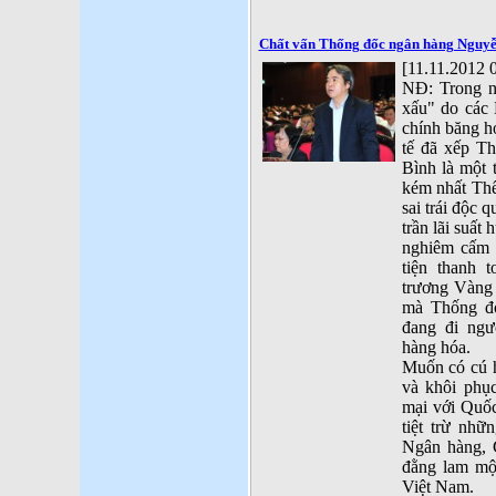
Chất vấn Thống đốc ngân hàng Nguyễ
[11.11.2012 
NĐ: Trong 
xấu" do các
chính băng h
tế đã xếp 
Bình là một 
kém nhất Thế
sai trái độc
trần lãi suất
nghiêm cấm
tiện thanh 
trương Vàng
mà Thống 
đang đi ngượ
hàng hóa.
Muốn có cú h
và khôi phục
mại với Quốc
tiệt trừ nh
Ngân hàng, G
đằng lam mộ
Việt Nam.