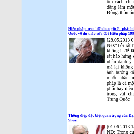
tìm cách chi
đằng làm một
Đông, thôn tí
Hiến pháp 'treo' đến bao giờ ? - phát 
Quốc về dự thảo sửa đổi Hiến pháp 199
[28.05.2013 0
NĐ:"Tôi rất 
không ít để l
rất hào hứng 
nhân danh ý 
mà lại không 
ảnh hưởng đế
muốn nhấn mạ
pháp là cả một
phối hay điều
trong vài c
Trung Quốc
Thông điệp đặc biệt quan trọng của Đạ
Shear
[01.06.2013 1
NĐ: Trong cu