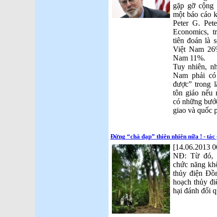
gặp gỡ cộng 
một báo cáo k
Peter G. Peter
Economics, 
tiên đoán là 
Việt Nam 26
Nam 11%.
Tuy nhiên, nh
Nam phải có
được” trong 
tôn giáo nếu
có những bước
giao và quốc 
Đừng “chà đạp” thiên nhiên nữa ! - tác
[14.06.2013 0
NĐ: Từ đó, 
chức năng khô
thủy điện Đồ
hoạch thủy đi
hại đánh đổi q