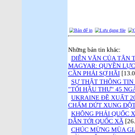
Những bản tin khác:
DIỄN VĂN CỦA TÂN 
MAGYAR: QUYỀN LỰC
CẦN PHẢI SỢ HÃI
[13.0
SỰ THẬT THÔNG TIN
"TỐI HẬU THƯ" 45 NGÀ
UKRAINE ĐỀ XUẤT 2
CHẤM DỨT XUNG ĐỘT
KHÔNG PHẢI QUỐC X
DẪN TỚI QUỐC XÃ
[26.
CHÚC MỪNG MÙA GIÁN