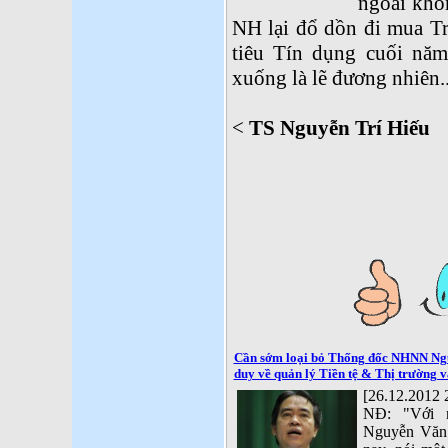
ngoải khôn
NH lại đổ dồn đi mua Tr
tiêu Tín dụng cuối nă
xuống là lẽ đương nhiên..
<
TS Nguyễn Trí Hiếu
Cần sớm loại bỏ Thống đốc NHNN Ngu
duy về quản lý Tiền tệ & Thị trường v
[26.12.2012 
NĐ: "Với 
Nguyễn Văn