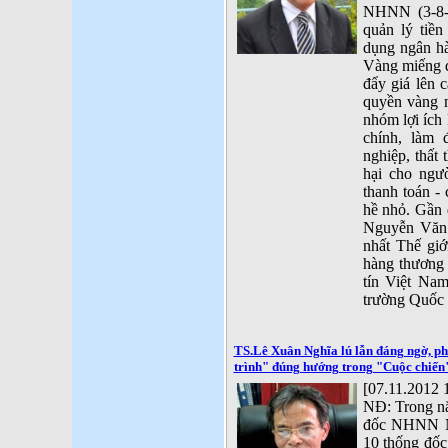
NHNN (3-8-2
quản lý tiề
dụng ngân hà
Vàng miếng đ
đẩy giá lên c
quyền vàng 
nhóm lợi ích 
chính, làm
nghiệp, thất 
hại cho ngư
thanh toán - 
hề nhỏ. Gần 
Nguyễn Văn 
nhất Thế giớ
hàng thương
tín Việt Nam
trường Quốc 
TS.Lê Xuân Nghĩa lú lẫn đáng ngờ, ph
trình" đúng hướng trong "Cuộc chiến
[07.11.2012 
NĐ: Trong n
đốc NHNN Ng
10 thống đốc