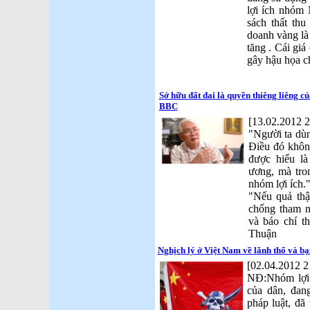
lợi ích nhóm
sách thất thu
doanh vàng là 
tăng . Cái giá
gây hậu họa c
Sở hữu đất đai là quyền thiêng liêng c
BBC
[13.02.2012 2
"Người ta dùn
Điều đó khôn
được hiểu l
ương, mà tro
nhóm lợi ích.
"Nếu quả th
chống tham n
và báo chí t
Thuận
Nghịch lý ở Việt Nam về lãnh thổ và bạ
[02.04.2012 2
NĐ:Nhóm lợi 
của dân, đan
pháp luật, đ