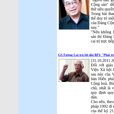
Cộng sản" để
thứ siêu quyền
Trong bài tha
thể duy trì m
của Đảng Cộng
nay."
"Nếu không l
sản thì Đảng
cai trị trực tiếp
GS.Tương Lai trả lời đài RFI: "Phải t
[31.10.2011 2
Đối với giáo
Viện Xã hội 
sau này của V
bản Hiến ph
Cộng hoà. Bản
chủ, nhất là 
quy định quy
dân.
Cho nên, theo
pháp 1992 dĩ 
của thế kỷ 21