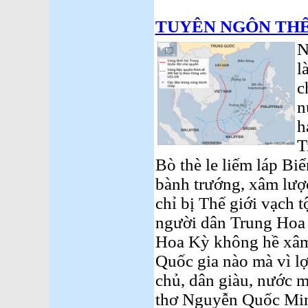
TUYÊN NGÔN THẾ
N
l
c
n
h
T
Bò thè le liếm láp Bi
bành trướng, xâm lượ
chỉ bị Thế giới vạch 
người dân Trung Hoa 
Hoa Kỳ không hề xâm 
Quốc gia nào mà vì l
chủ, dân giàu, nước m
thơ Nguyễn Quốc Mi