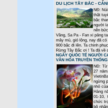
DU LỊCH TÂY BẮC - CẢN
NĐ: Núi
thật tuy
bậc tha
người l
nên bức 
Vâng, Sa Pa - Fan xi păng t
mây mù, gió lộng, nay đã có 
900 bậc đi lên. Ta chinh phụ
Rừng Tây Bắc ơi ! Ta đã về 
NGÀY QUỐC TẾ NGƯỜI CA
VĂN HÓA TRUYỀN THỐNG
NĐ: Từ 
27 năm.
VietinB
ngừng p
nhỏ của
Hàng nă
01-10, 
chức tr
bộ nhân