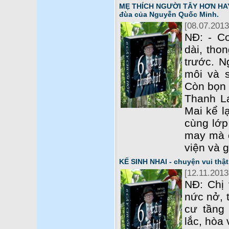
MẸ THÍCH NGƯỜI TÂY HƠN HAY 
đùa của Nguyễn Quốc Minh.
[08.07.2013
NĐ: - C
dài, tho
trước. N
môi và 
Còn bọn 
Thanh L
Mai kể l
cùng lớp
may mà c
viện và g
KẾ SINH NHAI - chuyện vui th
[12.11.2013
NĐ: Chị 
nức nở, 
cư tầng
lắc, hòa