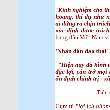
“
Kinh nghiệm cho thấ
hoang, thí dụ như 
ai đứng ra chịu trác
xác định được trác
hàng đầu Việt Nam viế
'Nhân dân đào thải'
"
Hiện nay đã hình 
đặc lợi, cản trở mọi
ổn định chính trị - x
Tiến sỹ Lê 
Cụm từ "
lợi ích nhóm