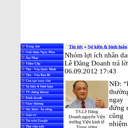
Tin tức
»
Sự kiện & bình luận
Trang chủ
Giới thiệu Ngày Đêm
Nhóm lợi ích nhân dan
Âm Nhạc
Lê Đăng Doanh trả lời
Video Clip
06.09.2012 17:43
Thơ - Văn Quốc Minh
Thơ - Văn Bạn Bè
Con tạo xoay vần
NĐ: “
Sự kiện & bình luận
thường
TT chứng khoán
ngay 
Kinh doanh
Giao thương
đứng r
Sức khỏe- Ăn uống.
TS.Lê Đăng
cũng 
Giải trí
Doanh,nguyên Viện
Tin trên Google
trưởng Viện kinh tế
nhiệm
Thư viện ảnh
Trung ương