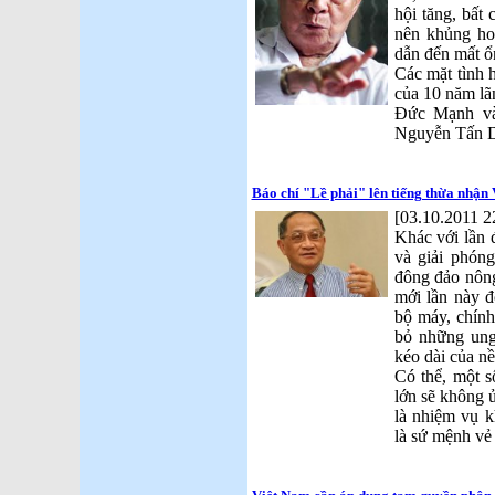
hội tăng, bất 
nên khủng hoả
dẫn đến mất ổ
Các mặt tình h
của 10 năm lã
Đức Mạnh và
Nguyễn Tấn D
Báo chí "Lề phải" lên tiếng thừa nhận 
[03.10.2011 2
Khác với lần đ
và giải phón
đông đảo nông
mới lần này đ
bộ máy, chính 
bỏ những ung
kéo dài của nề
Có thể, một s
lớn sẽ không 
là nhiệm vụ k
là sứ mệnh vẻ 