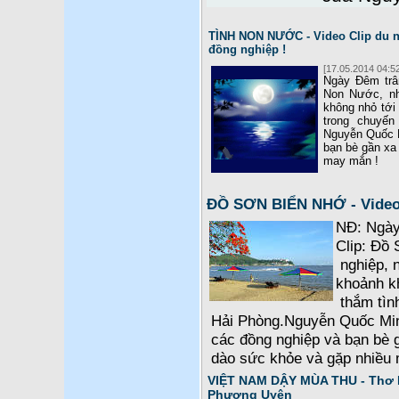
TÌNH NON NƯỚC - Video Clip du n
đồng nghiệp !
[17.05.2014 04:52
Ngày Đêm trân
Non Nước, nh
không nhỏ tới
trong chuyến
Nguyễn Quốc M
bạn bè gần xa 
may mắn !
ĐỒ SƠN BIỂN NHỚ - Video 
NĐ: Ngày 
Clip: Đồ 
nghiệp, n
khoảnh k
thắm tìn
Hải Phòng.Nguyễn Quốc Min
các đồng nghiệp và bạn bè g
dào sức khỏe và gặp nhiều 
VIỆT NAM DẬY MÙA THU - Thơ 
Phương Uyên