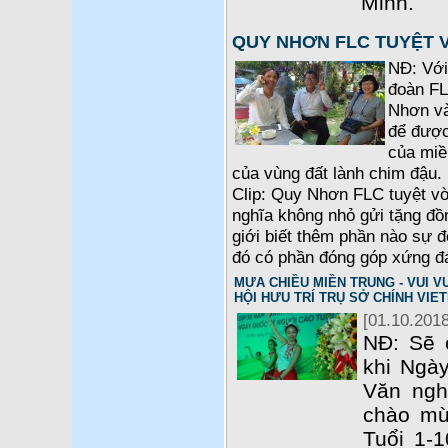
Minh.
QUY NHƠN FLC TUYỆT 
NĐ: Với
đoàn FL
Nhơn và
để được
của miề
của vùng đất lành chim đậu. 
Clip: Quy Nhơn FLC tuyệt vờ
nghĩa không nhỏ gửi tặng đồ
giới biết thêm phần nào sự 
đó có phần đóng góp xứng đ
MƯA CHIỀU MIỀN TRUNG - VUI VU
HỘI HƯU TRÍ TRỤ SỞ CHÍNH VIE
[01.10.2018
NĐ: Sẽ 
khi Ngày
Văn ngh
chào mừ
Tuổi 1-1