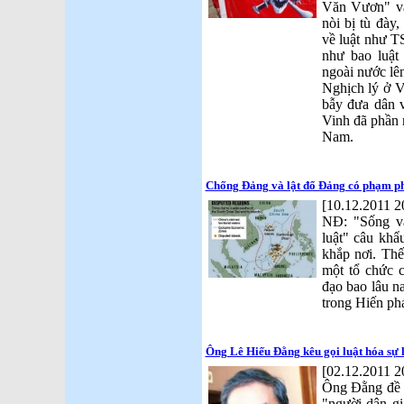
Văn Vươn" và
nòi bị tù đày,
về luật như TS
như bao luật
ngoài nước lên
Nghịch lý ở V
bẫy đưa dân 
Vinh đã phần n
Nam.
Chống Đảng và lật đổ Đảng có phạm ph
[10.12.2011 2
NĐ: "Sống và
luật" câu khẩ
khắp nơi. Th
một tổ chức c
đạo bao lâu na
trong Hiến ph
Ông Lê Hiếu Đằng kêu gọi luật hóa sự
[02.12.2011 2
Ông Đằng đề n
"người dân gi