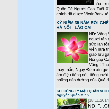
hóa tr
Quốc Tế Người Cao Tuổi 01-
chính đã được VietinBank tổ 
KỶ NIỆM 35 NĂM RỜI GHẾ
HÀ NỘI - LÀO CAI
NĐ: Vâng 
người tán
sức lan tỏ
viên nữa t
giao lưu g
Nội gặp C
Vâng ! Tha
may mắn, Ngày Đêm xin gửi 
âm điệu tiếng nói, tiếng cười
những nẻo đường của Quả đấ
KHI CÔNG LÝ MẶC QUẦN NHỎ LÊ
Nguyễn Quốc Minh
[18.11.2014
NĐ: "...C