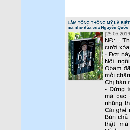
LÀM TỔNG THỐNG MỸ LÀ BIẾT T
mà như đùa của Nguyễn Quốc 
[25.05.2016
NĐ:..."T
cười xòa 
- Đợt nà
Nội, ngồ
Obam đã 
mỏi chân
Chị bán 
- Đừng t
mà các 
nhũng th
Cái ghế 
Bún chả c
thật m