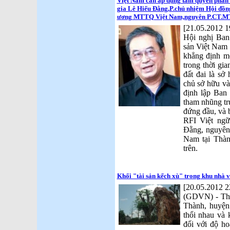
Việt Nam cần áp dụng tam quyền phân l
gia Lê Hiếu Đằng,P.chủ nhiệm Hội đồn
ương MTTQ Việt Nam,nguyên P.CT.
[21.05.2012 1
Hội nghị Ba
sản Việt Nam 
khẳng định mộ
trong thời gia
đất đai là sở
chủ sở hữu và
định lập Ban
tham nhũng tr
đứng đầu, và b
RFI Việt ngữ
Đằng, nguyên 
Nam tại Thà
trên.
Khối "tài sản kếch xù" trong khu nhà 
[20.05.2012 2
(GDVN) - Thờ
Thành, huyện
thổi nhau và 
đối với độ ho