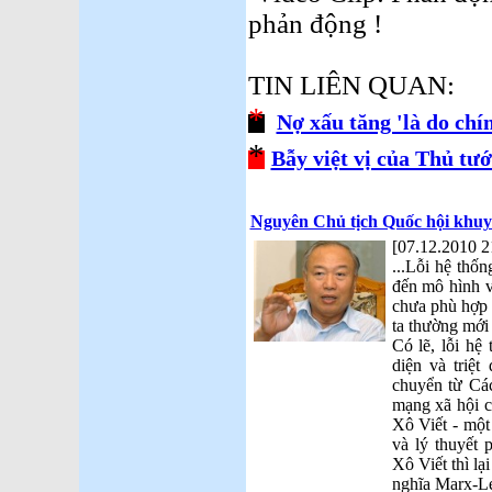
phản động !
TIN LIÊN QUAN:
*
Nợ xấu tăng 'là do chí
*
Bẫy việt vị của Thủ tư
Nguyên Chủ tịch Quốc hội khuyế
[07.12.2010 2
...Lỗi hệ thốn
đến mô hình v
chưa phù hợp 
ta thường mới 
Có lẽ, lỗi hệ 
diện và triệt
chuyển từ Cá
mạng xã hội c
Xô Viết - một
và lý thuyết
Xô Viết thì lạ
nghĩa Marx-L