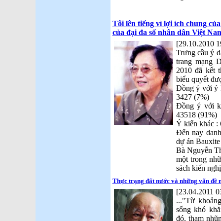
Tôi lên tiếng vì lợi ích chung củ
của đại đa số nhân dân Việt Na
[29.10.2010 1
Trưng cầu ý 
trang mạng D
2010 đã kết 
biểu quyết đượ
Đồng ý với ý
3427 (7%)
Đồng ý với ki
43518 (91%)
Ý kiến khác :
Đến nay danh
dự án Bauxite
Bà Nguyễn Thị
một trong nh
sách kiến ngh
Thực trạng đất nước và những vấn đề 
[23.04.2011 0
..."Từ khoản
sống khó khă
đó, tham nhũn