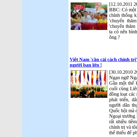
[12.10.2011 2
BBC: Có một ch
chính thống k
'chuyến thăm
'chuyến thăm h
ta có nên bìn
ông ?
Việt Nam 'cần cải cách chính trị
người bạn lớn !
[30.10.2010 2
Ngạn ngữ Nga 
Gần một thế 
cuối cùng Liê
đồng loạt các 
phát triển, 
người dân th
Quốc hội mà đ
Ngoại trưởng 
rất nhiều tiề
chính trị và 
thể thiếu để p