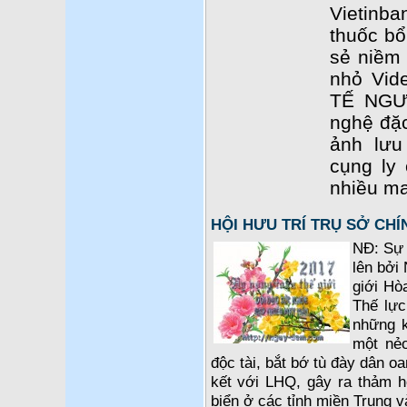
Vietinba
thuốc b
sẻ niềm 
nhỏ Vid
TẾ NGƯ
nghệ đặc
ảnh lưu
cụng ly
nhiều ma
HỘI HƯU TRÍ TRỤ SỞ CH
NĐ: Sự 
lên bởi 
giới Hò
Thế lực
những k
một nẻ
độc tài, bắt bớ tù đày dân o
kết với LHQ, gây ra thảm 
biển ở các tỉnh miền Trung 