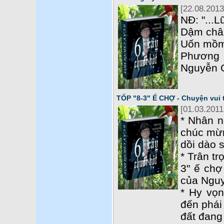
[22.08.2013
NĐ: "...
Dậm chân
Uốn mồm
Phương 
Nguyễn 
TỐP "8-3" Ế CHỢ - Chuyện vui
[01.03.2011
* Nhân n
chúc mừn
dồi dào 
* Trân tr
3" ế chợ
của Ngu
* Hy vọn
đến phái
đất đang