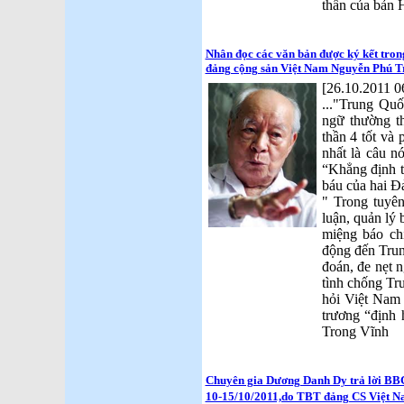
thần của bản 
Nhân đọc các văn bản được ký kết tron
đảng cộng sản Việt Nam Nguyễn Phú Tr
[26.10.2011 0
..."Trung Qu
ngữ thường t
thần 4 tốt và
nhất là câu 
“Khẳng định t
báu của hai Đ
" Trong tuyê
luận, quản lý 
miệng báo ch
động đến Trun
đoán, đe nẹt n
tình chống T
hỏi Việt Nam 
trương “định
Trong Vĩnh
Chuyên gia Dương Danh Dy trả lời B
10-15/10/2011,do TBT đảng CS Việt N