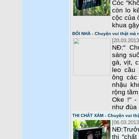
Cóc "Khô
còn lo kế
cộc của 
khua gậy
ĐỔI NHÀ - Chuyện vui thật mà
[20.03.2013
NĐ:" Ch
sáng suố
gà, vịt,
leo cầu
ông các
nhậu kh
rộng tầm
Oke !" -
như đùa
THI CHẤT XÁM - Chuyện vui th
[06.03.2013
NĐ:Trưởn
thi "chấ