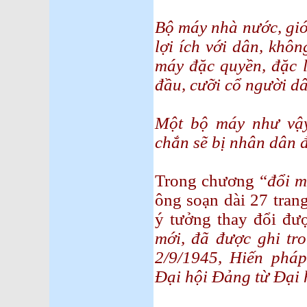
Bộ máy nhà nước, giớ
lợi ích với dân, khô
máy đặc quyền, đặc l
đầu, cưỡi cổ người d
Một bộ máy như vậy
chắn sẽ bị nhân dân 
Trong chương “
đổi m
ông soạn dài 27 tran
ý tưởng thay đổi đượ
mới, đã được ghi tr
2/9/1945, Hiến pháp
Đại hội Đảng từ Đại h