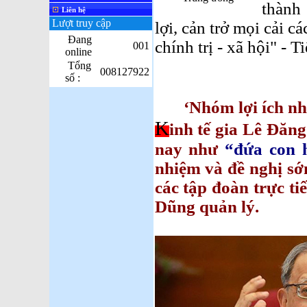
thành
Liên hệ
Lượt truy cập
lợi, cản trở mọi cải c
Đang
chính trị - xã hội" -
001
online
Tổng
008127922
số :
‘Nhóm lợi ích nh
K
inh tế gia Lê Đăng
nay như
“đứa con 
nhiệm và đề nghị sớ
các tập đoàn trực ti
Dũng quản lý.