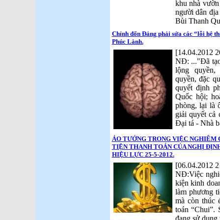
khu nhà vườn 
người dân địa
Bùi Thanh Quy
Chỉnh đốn Đảng phải sửa các “lỗi hệ th
Phúc Lành.
[14.04.2012 2
NĐ: ..."Đã tạo
lộng quyền,
quyền, đặc qu
quyết định p
Quốc hội; ho
phòng, lại là
giải quyết cả
Đại tá - Nhà 
ẢO TƯỞNG TRONG VIỆC NGHIÊM 
TIỆN THANH TOÁN CỦA NGHỊ ĐỊNH 2
HIỆU LỰC 25-5-2012.
[06.04.2012 2
NĐ:Việc nghi
kiện kinh do
làm phương ti
mà còn thúc 
toán “Chui”. 
đang sử dụng 