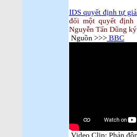
IDS quyết định tự giả
đối một quyết địn
Nguyễn Tấn Dũng ký
N
guồn >>>
BBC
Video Clip: Phản động