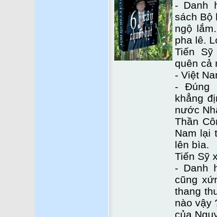
- Danh 
sách Bộ 
ngộ lắm.
pha lê. L
Tiến Sỹ
quên cả r
- Việt Na
- Đúng 
khẳng đị
nước Nhâ
Thần Côn
Nam lại 
lên bìa.
Tiến Sỹ 
- Danh 
cũng xứ
thang th
nào vậy 
của Ngu