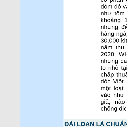
dỏm đó vẫ
như tôm 
khoảng 
nhưng đi
hàng ngày
30.000 ki
năm thu 
2020, WH
nhưng cá
to nhỏ tạ
chấp thu
đốc Việt 
một loạt
vào như 
giả, nào
chống dịc
ĐÀI LOAN LÀ CHUẨ