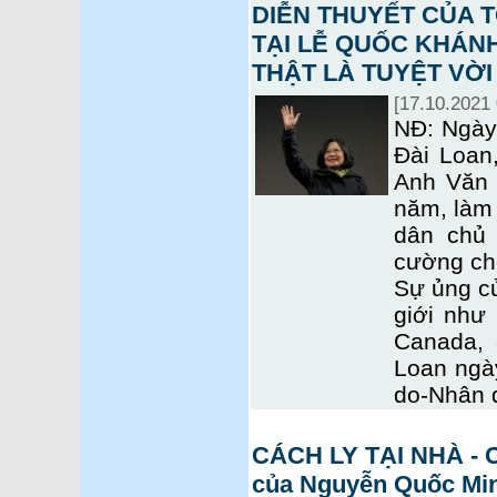
DIỄN THUYẾT CỦA 
TẠI LỄ QUỐC KHÁNH
THẬT LÀ TUYỆT VỜI 
[17.10.2021 
NĐ: Ngày
Đài Loan
Anh Văn 
năm, làm
dân chủ
cường chố
Sự ủng củ
giới như
Canada, 
Loan ngà
do-Nhân 
CÁCH LY TẠI NHÀ - C
của Nguyễn Quốc Mi