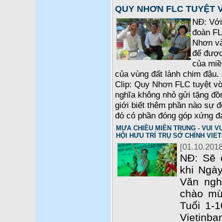
QUY NHƠN FLC TUYỆT 
NĐ: Với
đoàn FL
Nhơn và
để được
của miề
của vùng đất lành chim đậu. 
Clip: Quy Nhơn FLC tuyệt vờ
nghĩa không nhỏ gửi tặng đồ
giới biết thêm phần nào sự 
đó có phần đóng góp xứng đ
MƯA CHIỀU MIỀN TRUNG - VUI VU
HỘI HƯU TRÍ TRỤ SỞ CHÍNH VIE
[01.10.2018
NĐ: Sẽ 
khi Ngày
Văn ngh
chào mừ
Tuổi 1-1
Vietinba