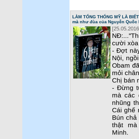
LÀM TỔNG THỐNG MỸ LÀ BIẾT T
mà như đùa của Nguyễn Quốc 
[25.05.2016
NĐ:..."T
cười xòa 
- Đợt nà
Nội, ngồ
Obam đã 
mỏi chân
Chị bán 
- Đừng t
mà các 
nhũng th
Cái ghế 
Bún chả c
thật m
Minh.