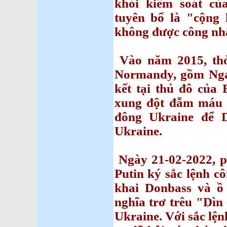
khỏi kiểm soát củ
tuyên bố là "cộng
không được công nh
Vào năm 2015, thỏ
Normandy, gồm Nga
kết tại thủ đô của 
xung đột đẫm máu 
đông Ukraine để D
Ukraine.
Ngày 21-02-2022, p
Putin ký sắc lệnh c
khai Donbass và ồ
nghĩa trơ trêu "Dìn
Ukraine. Với sắc lện