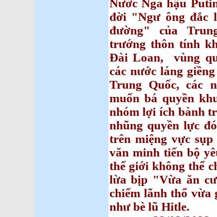
Nước Nga hậu Putin
đời "Ngư ông đắc l
đường" của Trun
trướng thôn tính k
Đài Loan, vùng qu
các nước láng giềng
Trung Quốc, các
muốn bá quyền khu
nhóm lợi ích bành t
nhũng quyền lực đó
trên miệng vực sụp 
văn minh tiến bộ yê
thế giới không thể c
lừa bịp "Vừa ăn c
chiếm lãnh thổ vừa 
như bè lũ Hitle.