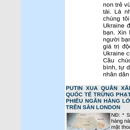
non trẻ v
tài. Là 
chúng tô
Ukraine 
bạn. Xin 
người bạ
giá trị 
Ukraine c
Cầu chú
bình, tự 
nhân dân 
PUTIN XUA QUÂN XÂ
QUỐC TẾ TRỪNG PHẠT 
PHIẾU NGÂN HÀNG LỚ
TRÊN SÀN LONDON
NĐ: * S
hàng này
mặt thoá