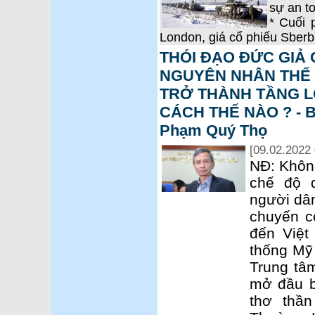
sự an t
* Cuối 
London, giá cổ phiếu Sber
THÓI ĐẠO ĐỨC GIẢ
NGUYÊN NHÂN THỂ C
TRỞ THÀNH TẦNG LỚ
CÁCH THẾ NÀO ? - Bà
Phạm Quý Thọ
[09.02.2022 
NĐ: Không
chế độ 
người dân
chuyến c
đến Việt
thống Mỹ 
Trung tâm
mở đầu b
thơ thầ