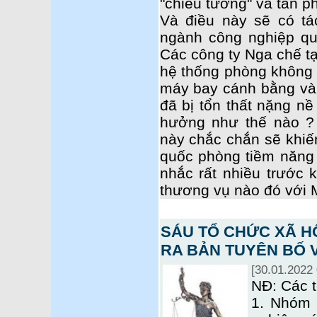
"chiếu tướng" và tàn p
Và điều này sẽ có tá
ngành công nghiệp q
Các công ty Nga chế tạ
hệ thống phòng không
máy bay cánh bằng và 
đã bị tổn thất nặng nề
hưởng như thế nào ? 
này chắc chắn sẽ khi
quốc phòng tiềm năng 
nhắc rất nhiều trước k
thương vụ nào đó với
SÁU TỔ CHỨC XÃ HỘ
RA BẢN TUYÊN BỐ V
[30.01.2022 
NĐ: Các t
1. Nhóm 