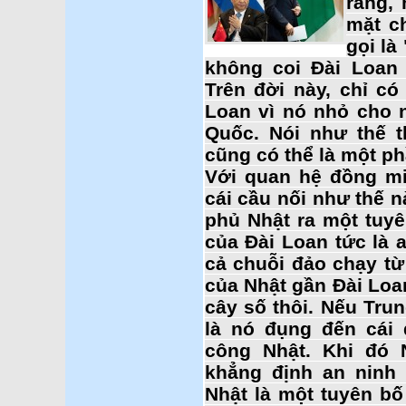
rằng,
mặt c
gọi là
không coi Đài Loan 
Trên đời này, chỉ có
Loan vì nó nhỏ cho 
Quốc. Nói như thế t
cũng có thể là một ph
Với quan hệ đồng mi
cái cầu nối như thế 
phủ Nhật ra một tuyê
của Đài Loan tức là 
cả chuỗi đảo chạy từ
của Nhật gần Đài Loa
cây số thôi. Nếu Tru
là nó đụng đến cái 
công Nhật. Khi đó 
khẳng định an ninh 
Nhật là một tuyên b