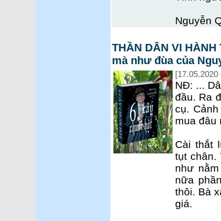
Nguyễn Q
THẦN DÂN VI HÀNH TH
mà như đùa của Ngu
[17.05.2020 
NĐ: ... Dâ
đầu. Ra 
cụ. Cảnh
mua đâu m
Cài thắt
tụt chân.
như nằm 
nữa phần
thôi. Bà 
giá.