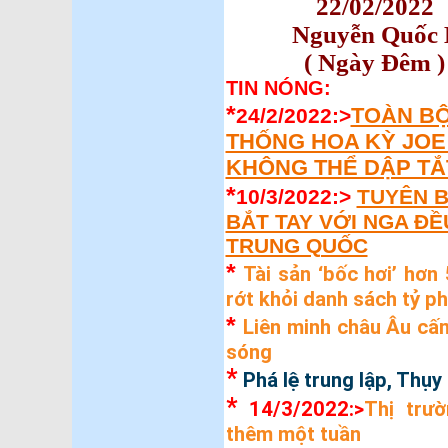
22/02/202
Nguyễn Quốc 
( Ngày Đêm )
TIN NÓNG:
*
TOÀN BỘ
24/2/2022:>
THỐNG HOA KỲ JOE
KHÔNG THỂ DẬP TẮ
*
10/3/2022:>
TUYÊN B
BẮT TAY VỚI NGA ĐỀ
TRUNG QUỐC
*
Tài sản ‘bốc hơi’ hơn
rớt khỏi danh sách tỷ p
*
Liên minh châu Âu cấ
sóng
*
Phá lệ trung lập, Thụy
*
14/3/2022:>
Thị trư
thêm một tuần