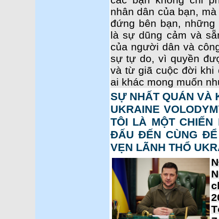
nhân dân của bạn, mà
đứng bên bạn, những
là sự dũng cảm và sẵ
của người dân và công 
sự tự do, vì quyền đ
và từ giã cuộc đời khi
ai khác mong muốn như
SỰ NHẤT QUÁN VÀ 
UKRAINE VOLODYM
TÔI LÀ MỘT CHIẾN 
ĐẤU ĐẾN CÙNG ĐỂ
VẸN LÃNH THỔ UKR
N
N
c
2
T