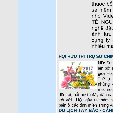
thuốc b
sẻ niềm 
nhỏ Vid
TẾ NGƯ
nghệ đặc
ảnh lưu
cụng ly
nhiều ma
HỘI HƯU TRÍ TRỤ SỞ CH
NĐ: Sự 
lên bởi 
giới Hò
Thế lực
những k
một nẻ
độc tài, bắt bớ tù đày dân o
kết với LHQ, gây ra thảm 
biển ở các tỉnh miền Trung 
DU LỊCH TÂY BẮC - CẢN