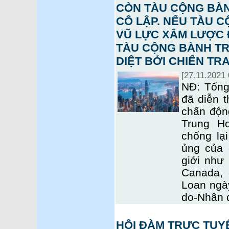
CÒN TÀU CỘNG BÀN
CÔ LẬP. NẾU TÀU 
VŨ LỰC XÂM LƯỢC 
TÀU CỘNG BÀNH TR
DIỆT BỞI CHIẾN TR
[27.11.2021 
NĐ: Tổng
đã diễn 
chấn độn
Trung H
chống lạ
ủng của 
giới như
Canada, 
Loan ngà
do-Nhân 
HỘI ĐÀM TRỰC TUY