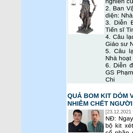
nghiên c
2. Ban V
diện: Nh
3. Diễn 
Tiến sĩ T
4. Câu lạ
Giáo sư 
5. Câu l
Nhà hoạt 
6. Diễn đ
GS Phạm
Chi
QUẢ BOM KIT DỎM V
NHIỄM CHẾT NGƯỜI
[23.12.2021 
NĐ: Ngay
bộ kit x
cổ phần 