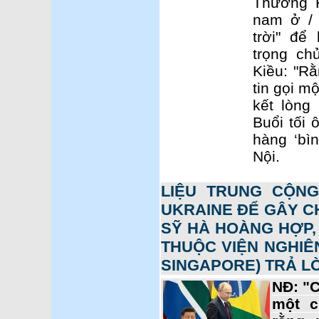
Thường K
nam ở / 
trời" để
trọng ch
Kiều: "R
tin gọi m
kết lòng 
Buổi tối 
hàng ‘bì
Nội.
LIỆU TRUNG CỘNG
UKRAINE ĐỂ GÂY CH
SỸ HÀ HOÀNG HỢP,
THUỘC VIỆN NGHIÊ
SINGAPORE) TRẢ LỜ
NĐ: "
một c