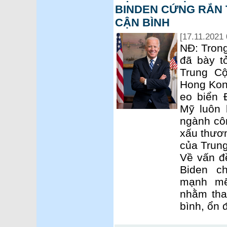
BINDEN CỨNG RẮN 
CẬN BÌNH
[17.11.2021 
NĐ: Trong
đã bày t
Trung C
Hong Kon
eo biển 
Mỹ luôn 
ngành cô
xấu thươn
của Trun
Về vấn đ
Biden c
mạnh mẽ
nhằm thay
bình, ổn 