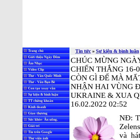
Tin tức
»
Sự kiện & bình luận
Trang chủ
Giới thiệu Ngày Đêm
CHÚC MỪNG NGÀY 
Âm Nhạc
CHIẾN THẮNG 16-
Video Clip
CÒN GÌ ĐỂ MÀ MẤ
Thơ - Văn Quốc Minh
Thơ - Văn Bạn Bè
NHẬN HAI VÙNG Đ
Con tạo xoay vần
UKRAINE & XUA 
Sự kiện & bình luận
TT chứng khoán
16.02.2022 02:52
Kinh doanh
Giao thương
NĐ: T
Sức khỏe- Ăn uống.
Zelens
Giải trí
Tin trên Google
và há
Thư viện ảnh