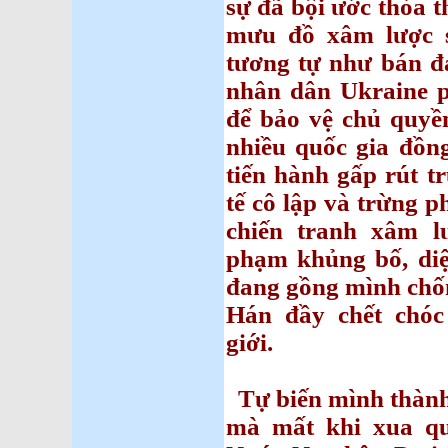
sự đã bội ước thỏa
mưu đồ xâm lược 
tương tự như bán đ
nhân dân Ukraine p
để bảo vệ chủ quyề
nhiều quốc gia đồn
tiến hành gấp rút t
tế cô lập và trừng p
chiến tranh xâm l
phạm khủng bố, diệ
đang gồng mình chốn
Hán đầy chết chóc
giới.
Tự biến mình thành 
mà mất khi xua qu