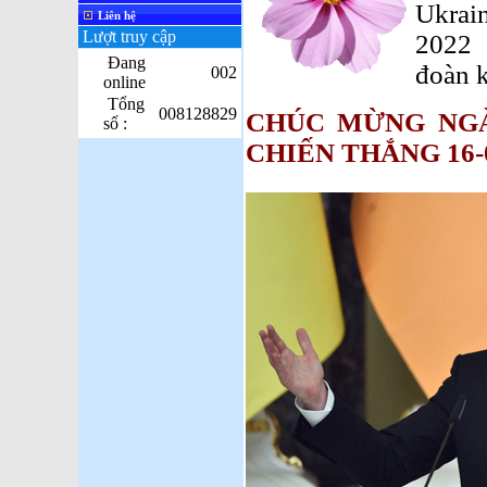
Ukrai
Liên hệ
Lượt truy cập
2022 
Đang
đoàn k
002
online
Tổng
008128829
CHÚC MỪNG NGÀ
số :
CHIẾN THẮNG 16-