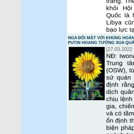
trắng. Th
khỏi Hộ
Quốc là 
Libya cũn
bạo lực t
NGA ĐỐI MẶT VỚI KHỦNG HOẢN
PUTIN HOANG TƯỞNG XUA QUÂ
[27.03.2022 
NĐ: Iwona
Trung t
(OSW), từ
sứ quán 
định rằn
dịch quâ
chịu lệnh
gia, chi
và có tầm
ổn định t
biện phá