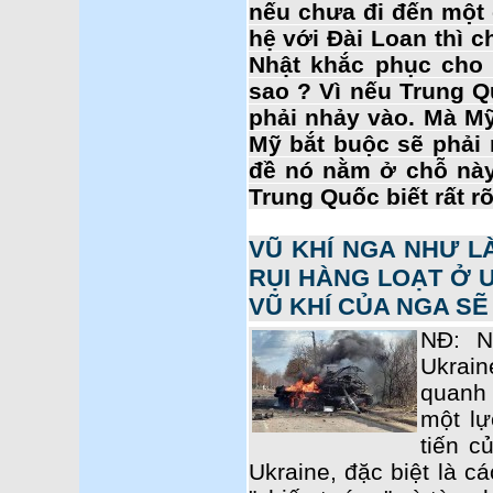
nếu chưa đi đến một 
hệ với Đài Loan thì 
Nhật khắc phục cho 
sao ? Vì nếu Trung Q
phải nhảy vào. Mà Mỹ
Mỹ bắt buộc sẽ phải 
đề nó nằm ở chỗ này
Trung Quốc biết rất r
VŨ KHÍ NGA NHƯ L
RỤI HÀNG LOẠT Ở 
VŨ KHÍ CỦA NGA SẼ
NĐ: N
Ukrai
quanh 
một lự
tiến c
Ukraine, đặc biệt là c