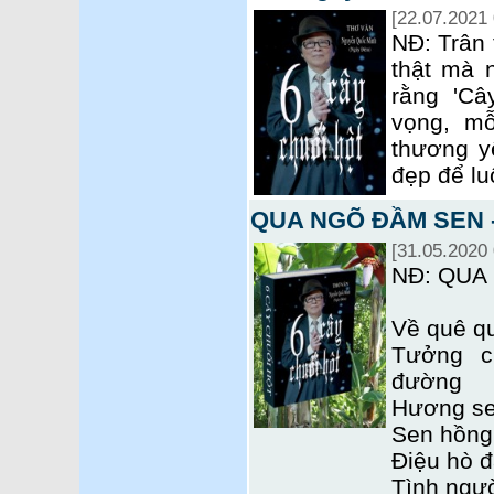
[22.07.2021 
NĐ: Trân 
thật mà 
rằng 'Câ
vọng, mỗ
thương y
đẹp để lu
QUA NGÕ ĐẦM SEN -
[31.05.2020 
NĐ: QUA
Về quê q
Tưởng c
đường
Hương se
Sen hồng 
Điệu hò đ
Tình ngườ