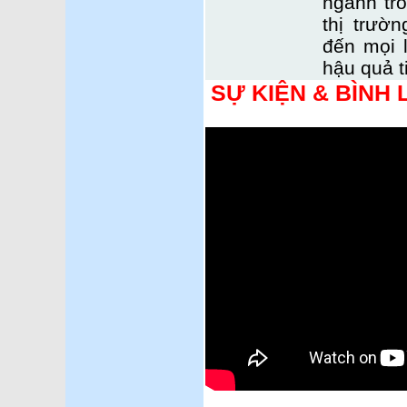
ngành tro
thị trườ
đến mọi 
hậu quả t
SỰ KIỆN & BÌNH 