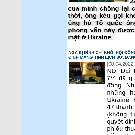
Z
của mình chống lại 
thời, ông kêu gọi kh
ủng hộ Tổ quốc ôn
phỏng vấn này được t
mật ở Ukraine.
NGA BỊ ĐÌNH CHỈ KHỎI HỘI ĐỒ
ĐỊNH MANG TÍNH LỊCH SỬ, ĐÁ
[08.04.2022 
NĐ: Đại 
7/4 đã qu
đồng Nh
những h
Ukraine.
47 thành 
(không tí
quyết đị
phiếu thu