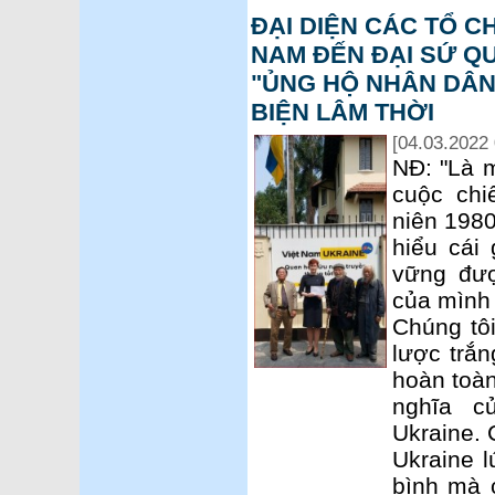
ĐẠI DIỆN CÁC TỔ C
NAM ĐẾN ĐẠI SỨ Q
"ỦNG HỘ NHÂN DÂN 
BIỆN LÂM THỜI
[04.03.2022 
NĐ: "Là m
cuộc chi
niên 1980
hiểu cái 
vững đư
của mình 
Chúng tôi
lược trắn
hoàn toàn
nghĩa c
Ukraine. 
Ukraine l
bình mà 