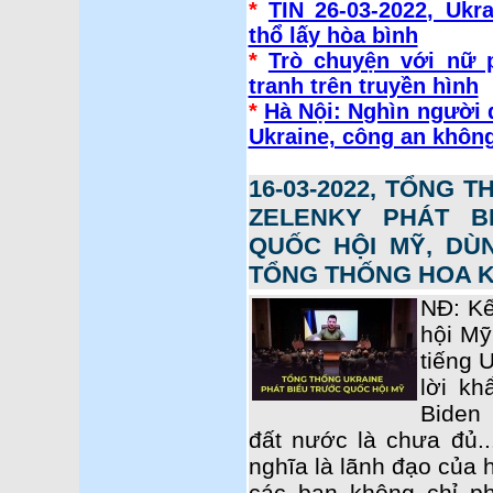
*
TIN 26-03-2022, Ukr
thổ lấy hòa bình
*
Trò chuyện với nữ 
tranh trên truyền hình
*
Hà Nội: Nghìn người 
Ukraine, công an khôn
16-03-2022, TỔNG
ZELENKY PHÁT B
QUỐC HỘI MỸ, DÙN
TỔNG THỐNG HOA K
NĐ: Kế
hội Mỹ
tiếng 
lời k
Biden 
đất nước là chưa đủ..
nghĩa là lãnh đạo của 
các bạn không chỉ p