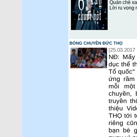
Quán chè x
Lời ru vọng
BÓNG CHUYỀN ĐỨC THỌ
[25.03.2017 
NĐ: Mấy 
dục thể t
Tổ quốc"
ứng rầm 
mỗi một
chuyền, 
truyền th
thiệu V
THỌ tới 
riêng cũ
bạn bè g