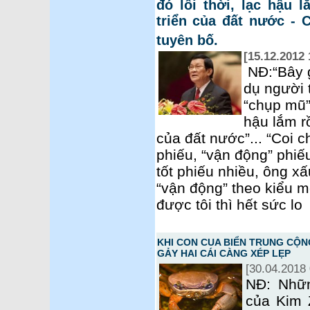
đó lỗi thời, lạc hậu l
triển của đất nước -
tuyên bố.
[15.12.2012 
NĐ:“Bây 
dụ người 
“chụp mũ” 
hậu lắm rồ
của đất nước”... “Coi c
phiếu, “vận động” phi
tốt phiếu nhiều, ông xấu
“vận động” theo kiểu 
được tôi thì hết sức lo
KHI CON CUA BIỂN TRUNG CỘN
GẢY HAI CÁI CÀNG XÉP LẸP
[30.04.2018 
NĐ: Nhữ
của Kim 