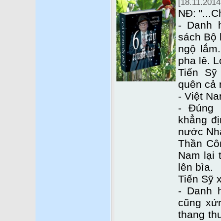
[18.11.2014
NĐ: "...C
- Danh 
sách Bộ 
ngộ lắm.
pha lê. L
Tiến Sỹ
quên cả r
- Việt Na
- Đúng 
khẳng đị
nước Nhâ
Thần Côn
Nam lại 
lên bìa.
Tiến Sỹ 
- Danh 
cũng xứ
thang th