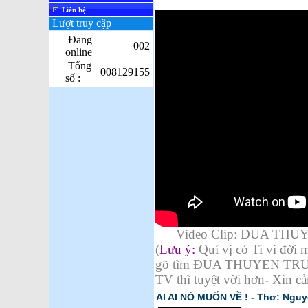
Liên hệ
Lượt truy cập
Đang
002
online
Tổng
008129155
số :
Video Clip: ĐUA T
(
Lưu ý:
Quí vị có Ti vi đời m
gõ tìm
ĐUA THUYEN TRUY
TV thì tuyệt vời hơn- Xin c
AI AI NỎ MUỐN VỀ ! - Thơ: Ngu