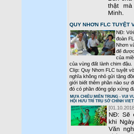
thật m
Minh.
QUY NHƠN FLC TUYỆT 
NĐ: Với
đoàn FL
Nhơn và
để được
của miề
của vùng đất lành chim đậu. 
Clip: Quy Nhơn FLC tuyệt vờ
nghĩa không nhỏ gửi tặng đồ
giới biết thêm phần nào sự 
đó có phần đóng góp xứng đ
MƯA CHIỀU MIỀN TRUNG - VUI VU
HỘI HƯU TRÍ TRỤ SỞ CHÍNH VIE
[01.10.2018
NĐ: Sẽ 
khi Ngày
Văn ngh