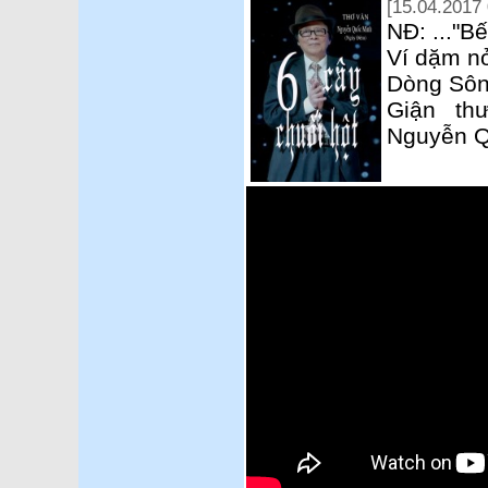
[15.04.2017 
NĐ: ..."
Ví dặm nỏ
Dòng Sôn
Giận thư
Nguyễn Q