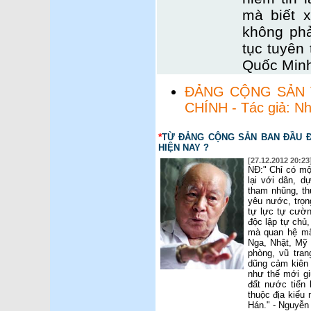
mà biết x
không phả
tục tuyên 
Quốc Min
ĐẢNG CỘNG SẢN V
CHÍNH - Tác giả: N
*
TỪ ĐẢNG CỘNG SẢN BAN ĐẦU 
HIỆN NAY ?
[27.12.2012 20:23
NĐ:" Chỉ có mộ
lại với dân, d
tham nhũng, th
yêu nước, trọn
tự lực tự cườn
độc lập tự chủ
mà quan hệ mậ
Nga, Nhật, Mỹ 
phòng, vũ tran
dũng cảm kiên 
như thế mới g
đất nước tiến 
thuộc địa kiểu
Hán." - Nguyễn