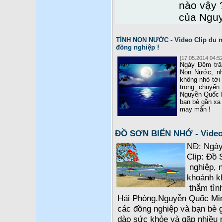
nào vậy 
của Ngu
TÌNH NON NƯỚC - Video Clip du n
đồng nghiệp !
[17.05.2014 04:52
Ngày Đêm trân
Non Nước, nh
không nhỏ tới
trong chuyến
Nguyễn Quốc M
bạn bè gần xa 
may mắn !
ĐỒ SƠN BIỂN NHỚ - Video 
NĐ: Ngày 
Clip: Đồ 
nghiệp, n
khoảnh k
thắm tìn
Hải Phòng.Nguyễn Quốc Min
các đồng nghiệp và bạn bè g
dào sức khỏe và gặp nhiều 