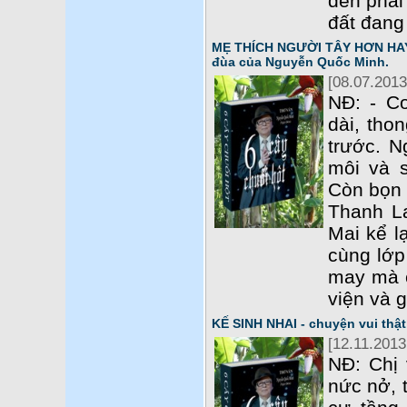
đến phái
đất đang
MẸ THÍCH NGƯỜI TÂY HƠN HAY 
đùa của Nguyễn Quốc Minh.
[08.07.2013
NĐ: - C
dài, tho
trước. N
môi và 
Còn bọn 
Thanh L
Mai kể l
cùng lớp
may mà c
viện và g
KẾ SINH NHAI - chuyện vui th
[12.11.2013
NĐ: Chị 
nức nở, 