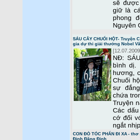
sẽ được
giữ là c
phong đ
Nguyên G
SÁU CÂY CHUỐI HỘT- Truyện Cl
gia dự thi giải thưởng Nobel Vă
[12.07.2009
NĐ: SÁU
bình dị.
hương, c
Chuối hộ
sự đắn
chứa tro
Truyện n
Các dấu
cớ đối v
ngắt nhị
CON ĐÒ TÓC PHẤN ĐI XA - thơ 
Đinh Đăng Định