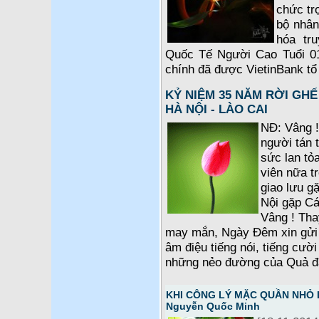
chức tr
bộ nhân
hóa tr
Quốc Tế Người Cao Tuổi 01-
chính đã được VietinBank tổ 
KỶ NIỆM 35 NĂM RỜI GHẾ
HÀ NỘI - LÀO CAI
NĐ: Vâng 
người tán
sức lan tỏ
viên nữa t
giao lưu g
Nội gặp C
Vâng ! Tha
may mắn, Ngày Đêm xin gửi 
âm điệu tiếng nói, tiếng cười
những nẻo đường của Quả đấ
KHI CÔNG LÝ MẶC QUẦN NHỎ LÊ
Nguyễn Quốc Minh