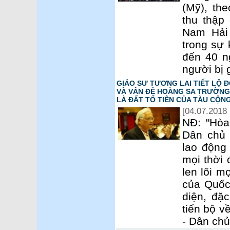
(Mỹ), th
thu thập 
Nam Hải
trong sự 
đến 40 n
người bị g
GIÁO SƯ TƯƠNG LAI TIẾT LỘ Đ
VÀ VẤN ĐỀ HOÀNG SA TRƯỜNG 
LÀ ĐẤT TỔ TIÊN CỦA TÀU CỘN
[04.07.2018 
NĐ: "Hòa
Dân chủ 
lao động
mọi thời 
len lõi m
của Quốc
diện, đặc
tiến bộ v
- Dân chủ