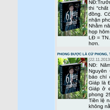
NĐ:Trưởn
thi "chấ
đồng. C
nhận pho
Nhằm nân
họp hôm 
LĐ = TN.
hơn.
PHONG ĐƯỢC LÀ CỨ PHONG, 
[22.11.2013
NĐ: Năm
Nguyên G
báo chí
Giáp là 
Giáp ở 
phong 2
Tiền lệ 
không nằ