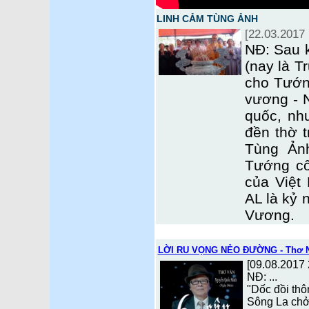
LINH CẢM TÙNG ẢNH
[22.03.2017 
NĐ: Sau k
(nay là T
cho Tướn
vương - 
quốc, như
đền thờ 
Tùng Ản
Tướng cô
của Việt
AL là kỷ 
Vương.
LỜI RU VỌNG NẺO ĐƯỜNG - Thơ N
[09.08.2017 
NĐ: ...
"Dốc đồi th
Sông La chở