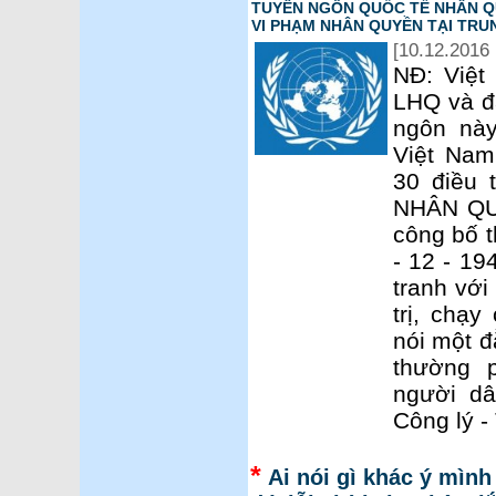
TUYÊN NGÔN QUỐC TẾ NHÂN QU
VI PHẠM NHÂN QUYỀN TẠI TRU
[10.12.2016 
NĐ: Việt
LHQ và đã
ngôn này
Việt Nam
30 điều
NHÂN QU
công bố t
- 12 - 1
tranh với
trị, chạ
nói một đ
thường 
người dâ
Công lý -
*
Ai nói gì khác ý mình