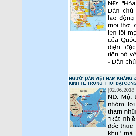
NĐ: "Hòa
Dân chủ 
lao động
mọi thời 
len lõi m
của Quốc
diện, đặc
tiến bộ v
- Dân chủ
NGƯỜI DÂN VIỆT NAM KHẲNG Đ
KINH TẾ TRONG THỜI ĐẠI CÔNG
[02.06.2018 
NĐ: Một t
nhóm lợi
tham nhũn
"Rất nhi
đốc thúc
khu" mà 