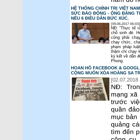
HỆ THỐNG CHÍNH TRỊ VIỆT NAM
SỨC BÁO ĐỘNG - ÔNG ĐẶNG TH
NÊU 6 ĐIỀU DÂN BỨC XÚC.
[09.06.2017 06:03]
NĐ: “Thực tế r
chỗ sinh đẻ. H
cũng phải chạ
chạy chức, chạ
phạm pháp luật 
thậm chí chạy 
ký kết về dẫn đ
Phong.
HOAN HÔ FACEBOOK & GOOGLE
CỘNG MUỐN XÓA HOÀNG SA TR
[02.07.2018 
NĐ: Tro
mạng xã 
trước vi
quần đảo
mục bản 
quảng cá
tìm đến p
công cụ 