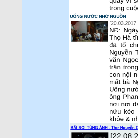
quay vì 
trong cu
UỐNG NƯỚC NHỚ NGUỒN
[20.03.2017 
NĐ: Ngày
Thọ Hà tĩ
đã tổ ch
Nguyễn T
văn Ngọc
trân trọn
con nội n
mất bà N
Uống nướ
ông Phan
nơi nơi d
nứu kéo đ
khỏe & n
BÃI SOI TÙNG ẢNH - Thơ Nguyễn 
[22.08.