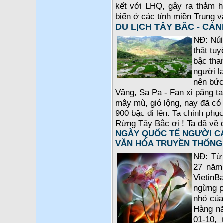
kết với LHQ, gây ra thảm 
biển ở các tỉnh miền Trung 
DU LỊCH TÂY BẮC - CẢN
NĐ: Núi
thật tuy
bậc tha
người l
nên bức 
Vâng, Sa Pa - Fan xi păng t
mây mù, gió lộng, nay đã có 
900 bậc đi lên. Ta chinh phụ
Rừng Tây Bắc ơi ! Ta đã về 
NGÀY QUỐC TẾ NGƯỜI CA
VĂN HÓA TRUYỀN THỐNG
NĐ: Từ 
27 năm.
VietinB
ngừng p
nhỏ của
Hàng nă
01-10, 