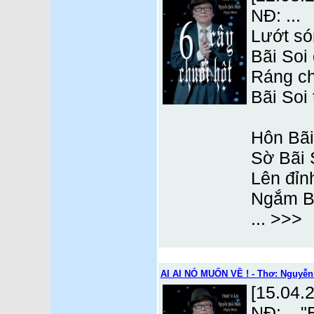
NĐ: ...
Lướt só
Bãi Soi
Ráng ch
Bãi Soi
Hôn Bãi
Sờ Bãi 
Lên đỉn
Ngắm Bã
... >>>
AI AI NỎ MUỐN VỀ ! - Thơ: Nguyễn
[15.04.
NĐ: ...