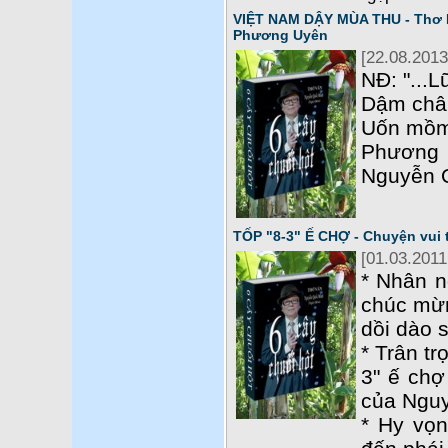
VIỆT NAM DẬY MÙA THU - Thơ 
Phương Uyên
[22.08.2013
NĐ: "...
Dậm chân
Uốn mồm
Phương 
Nguyễn 
TỐP "8-3" Ế CHỢ - Chuyện vui
[01.03.2011
* Nhân n
chúc mừn
dồi dào 
* Trân tr
3" ế chợ
của Ngu
* Hy vọn