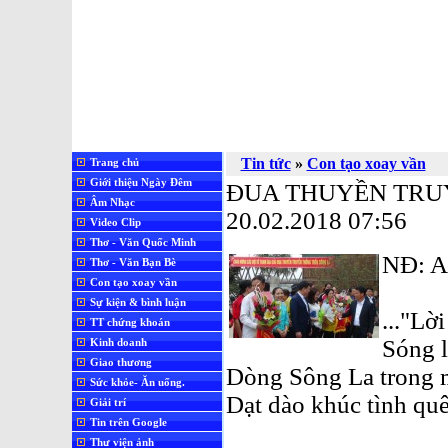
Tin tức
»
Con tạo xoay vần
Trang chủ
Giới thiệu Ngày Đêm
ĐUA THUYỀN TRU
Âm Nhạc
20.02.2018 07:56
Video Clip
Thơ - Văn Quốc Minh
NĐ: 
Thơ - Văn Bạn Bè
Con tạo xoay vần
Sự kiện & bình luận
..."Lờ
TT chứng khoán
Sóng l
Kinh doanh
Giao thương
Dòng Sông La trong 
Sức khỏe- Ăn uống.
Dạt dào khúc tình qu
Giải trí
Tin trên Google
Thư viện ảnh