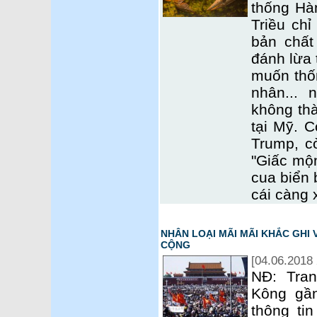
thống Hàn
Triều chỉ
bản chất
đánh lừa 
muốn thố
nhân...
không thà
tại Mỹ. 
Trump, c
"Giấc mộn
cua biển 
cái càng 
NHÂN LOẠI MÃI MÃI KHẮC GHI
CỘNG
[04.06.2018 
NĐ: Tra
Kông gần
thông ti