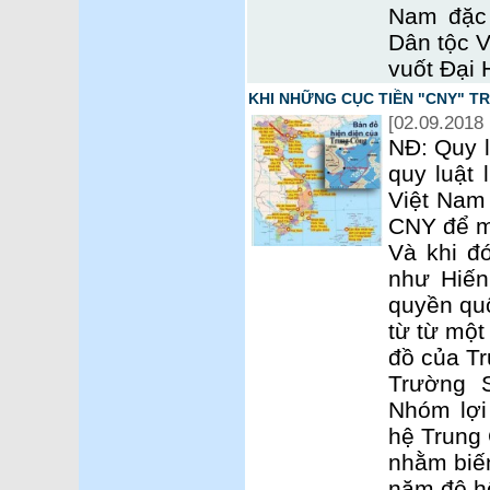
Nam đặc 
Dân tộc V
vuốt Đại 
KHI NHỮNG CỤC TIỀN "CNY" T
[02.09.2018 
NĐ: Quy l
quy luật 
Việt Nam
CNY để m
Và khi đó
như Hiến
quyền quố
từ từ mộ
đồ của T
Trường 
Nhóm lợi
hệ Trung 
nhằm biến
năm đô h