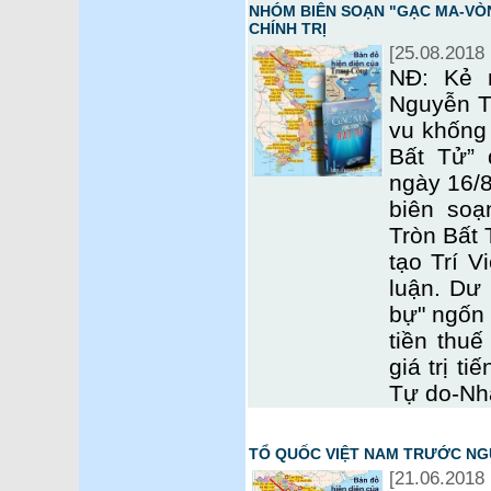
NHÓM BIÊN SOẠN "GẠC MA-VÒ
CHÍNH TRỊ
[25.08.2018 
NĐ: Kẻ 
Nguyễn T
vu khống
Bất Tử” 
ngày 16/8
biên so
Tròn Bất 
tạo Trí V
luận. Dư
bự" ngốn
tiền thu
giá trị t
Tự do-Nh
TỔ QUỐC VIỆT NAM TRƯỚC NGU
[21.06.2018 