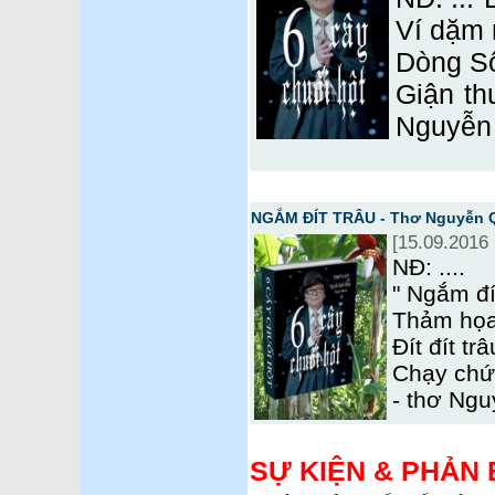
Ví dặm 
Dòng S
Giận th
Nguyễn
NGẮM ĐÍT TRÂU - Thơ Nguyễn 
[15.09.2016 
NĐ: ....
" Ngắm đí
Thảm họa
Đít đít tr
Chạy chức
- thơ Ng
SỰ KIỆN & PHẢN 