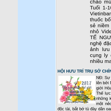
chào mừ
Tuổi 1-1
Vietinba
thuốc b
sẻ niềm 
nhỏ Vid
TẾ NGƯ
nghệ đặc
ảnh lưu
cụng ly
nhiều ma
HỘI HƯU TRÍ TRỤ SỞ CH
NĐ: Sự 
lên bởi 
giới Hò
Thế lực
những k
một nẻ
độc tài, bắt bớ tù đày dân o