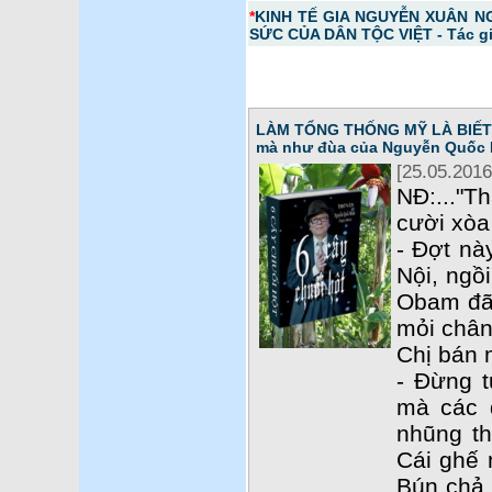
*
KINH TẾ GIA NGUYỄN XUÂN N
SỨC CỦA DÂN TỘC VIỆT - Tác g
LÀM TỔNG THỐNG MỸ LÀ BIẾT T
mà như đùa của Nguyễn Quốc 
[25.05.2016
NĐ:..."T
cười xòa 
- Đợt nà
Nội, ngồ
Obam đã 
mỏi chân
Chị bán 
- Đừng t
mà các 
nhũng th
Cái ghế 
Bún chả c