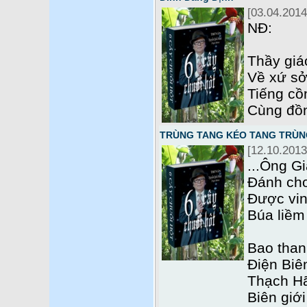
[03.04.2014
NĐ:
Thầy giá
Về xứ sở
Tiếng cồ
Cùng đồ
TRÙNG TANG KÉO TANG TRÙNG 
[12.10.2013
...Ông Gi
Đánh cho
Được vin
Búa liềm
Bao than
Điện Biê
Thạch H
Biên giới