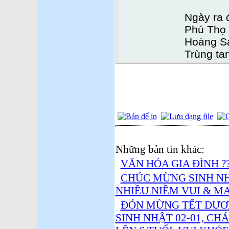
Ngày ra 
Phú Thọ
Hoàng Sa
Trùng ta
Những bản tin khác:
VĂN HÓA GIA ĐÌNH ?
CHÚC MỪNG SINH N
NHIỀU NIỀM VUI & MA
ĐÓN MỪNG TẾT DƯƠN
SINH NHẬT 02-01, C