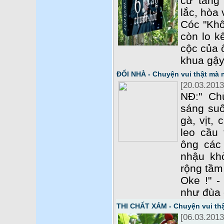
cư tầng
lắc, hòa
Cóc "Khô
còn lo kế
cộc của 
khua gậy
ĐỔI NHÀ - Chuyện vui thật mà
[20.03.2013
NĐ:" Ch
sáng suố
gà, vịt,
leo cầu
ông các
nhậu kh
rộng tầm
Oke !" -
như đùa
THI CHẤT XÁM - Chuyện vui th
[06.03.2013