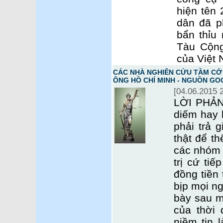
hiện tên
dân đã ph
bẩn thỉu 
Tàu Cộng
của Việt 
CÁC NHÀ NGHIÊN CỨU TẦM CỞ 
ÔNG HỒ CHÍ MINH - NGUỒN GO
[04.06.2015 
LỜI PHẢN 
diếm hay 
phải trả 
thật để th
các nhóm 
trị cứ tiế
đồng tiền 
bịp mọi ng
bày sau mộ
của thời 
niềm tin 