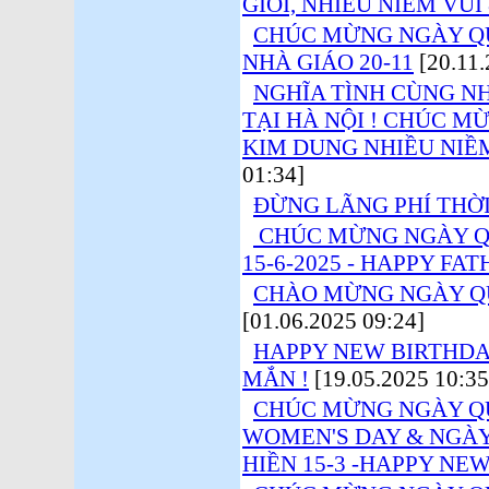
GIỎI, NHIỀU NIỀM VUI
CHÚC MỪNG NGÀY Q
NHÀ GIÁO 20-11
[20.11.
NGHĨA TÌNH CÙNG NH
TẠI HÀ NỘI ! CHÚC M
KIM DUNG NHIỀU NIỀM
01:34]
ĐỪNG LÃNG PHÍ THỜI
CHÚC MỪNG NGÀY Q
15-6-2025 - HAPPY FA
CHÀO MỪNG NGÀY QUỐ
[01.06.2025 09:24]
HAPPY NEW BIRTHDA
MẮN !
[19.05.2025 10:35
CHÚC MỪNG NGÀY QU
WOMEN'S DAY & NGÀ
HIỀN 15-3 -HAPPY NE