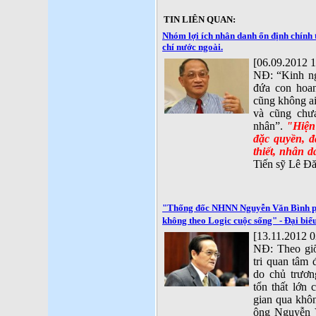
TIN LIÊN QUAN:
Nhóm lợi ích nhân danh ổn định chính t
chí nước ngoài.
[06.09.2012 1
NĐ: “Kinh ng
đứa con hoan
cũng không ai
và cũng chư
nhân”.
"Hiện
đặc quyền, đ
thiết, nhân d
Tiến sỹ Lê Đ
"Thống đốc NHNN Nguyễn Văn Bình ph
không theo Logic cuộc sống" - Đại biể
[13.11.2012 0
NĐ: Theo gi
tri quan tâm 
do chủ trươ
tổn thất lớn 
gian qua khôn
ông Nguyễn V