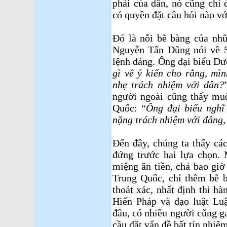
phải của dân, nó cũng chỉ
có quyền đặt câu hỏi nào vớ
Ðó là nỗi bẽ bàng của nh
Nguyễn Tấn Dũng nói về 5
lệnh đảng. Ông đại biểu Dư
gì về ý kiến cho rằng, mì
nhẹ trách nhiệm với dân?
người ngoài cũng thấy mu
Quốc: “
Ông đại biểu nghĩ
nặng trách nhiệm với đảng,
Ðến đây, chúng ta thấy cá
đứng trước hai lựa chọn.
miệng ăn tiền, chả bao gi
Trung Quốc, chỉ thêm bẽ b
thoát xác, nhất định thi h
Hiến Pháp và đạo luật Lu
đâu, có nhiều người cũng 
cầu đặt vấn đề bất tín nhiệ