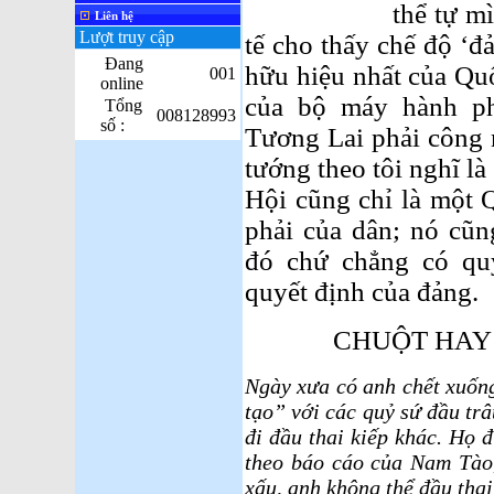
thể tự m
Liên hệ
Lượt truy cập
tế cho thấy chế độ ‘đả
Đang
hữu hiệu nhất của Qu
001
online
của bộ máy hành p
Tổng
008128993
số :
Tương Lai phải công n
tướng theo tôi nghĩ là
Hội cũng chỉ là một
phải của dân; nó cũn
đó chứ chẳng có quy
quyết định của đảng.
CHUỘT HAY 
Ngày xưa có anh chết xuống
tạo” với các quỷ sứ đầu tr
đi đầu thai kiếp khác. Họ 
theo báo cáo của Nam Tào,
xấu, anh không thể đầu tha