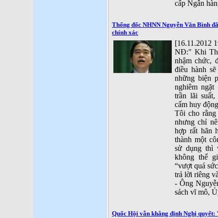
cấp Ngân hàn
Thống đốc NHNN Nguyễn Văn Bình đã 
chính xác
[16.11.2012 1
NĐ:" Khi Th
nhậm chức, đ
điều hành sẽ
những biện p
nghiêm ngặt 
trần lãi suấ
cấm huy động
Tôi cho rằng
nhưng chỉ nê
hợp rất hãn 
thành một cô
sử dụng thì 
không thể gi
“vượt quá sức
trả lời riêng 
- Ông Nguyễn
sách vĩ mô, Ủ
Quốc Hội vẫn khẳng định Nghị quyết: 