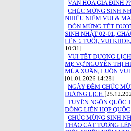
VĂN HÓA GIA ĐÌNH ??
CHÚC MỪNG SINH NH
NHIỀU NIỀM VUI & MA
ĐÓN MỪNG TẾT DƯƠN
SINH NHẬT 02-01, C
LÊN 6 TUỔI, VUI KHỎE
10:31]
VUI TẾT DƯƠNG LỊCH
MẸ VỢ NGUYỄN THỊ HU
MÙA XUÂN, LUÔN VUI
[01.01.2026 14:28]
NGÀY ĐÊM CHÚC MỪN
DƯƠNG LỊCH
[25.12.20
TUYÊN NGÔN QUỐC T
ĐỒNG LIÊN HỢP QUỐC
CHÚC MỪNG SINH N
THẢO CÁT TƯỜNG LÊN