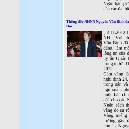
Ngân hàng kém
của các đại b
Thống đốc NHNN Nguyễn Văn Bình đan
Hội
[14.11.2012 1
NĐ: "Với nh
Văn Bình đã 
đằng, làm mộ
lòng tin của
uy tín Quốc 
trong mười T
2012.
Cấm vàng là
nghị định 24
trong dân và
ngu xuẩn, phi
buôn bán chui
cò" cho các N
Ngân sách th
vàng do sự r
Vàng miếng đ
trường, gây b
hơn." - Nguy