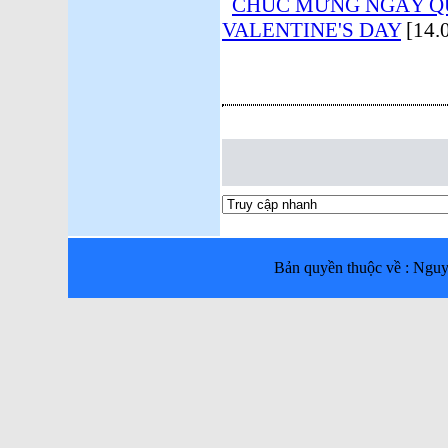
CHÚC MỪNG NGÀY QU
VALENTINE'S DAY
[14.
Bản quyền thuộc về : Ng