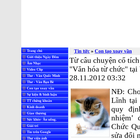
Tin tức
»
Con tạo xoay vần
Trang chủ
Giới thiệu Ngày Đêm
Từ câu chuyện cổ tíc
Âm Nhạc
"Văn hóa từ chức" tại
Video Clip
28.11.2012 03:32
Thơ - Văn Quốc Minh
Thơ - Văn Bạn Bè
Con tạo xoay vần
NĐ: Cho
Sự kiện & bình luận
Lĩnh tại
TT chứng khoán
quy địn
Kinh doanh
Giao thương
nhiệm’ 
Sức khỏe- Ăn uống.
Chức Qu
Giải trí
Tin trên Google
sửa đổi 
Thư viện ảnh