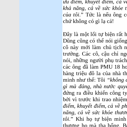
ưu điểm, khuyết điểm, cả v
khả năng, cả về sức khỏe 
của tôi.
” Tức là nếu ông có
chứ không có gì lạ cả!
Ðây là một lối tự biện rất 
Dũng cũng có thể nói giống
cô này mới làm chủ tịch 
trưởng. Các cô, cậu chỉ n
nói, những người phụ trách
các ông đã làm PMU 18 ho
hàng triệu đô la của nhà t
minh như thế: Tôi
“không c
gì mà đảng, nhà nước quyế
đứng ra điều khiển công ty
bởi vì trước khi trao nhiệ
điểm, khuyết điểm, cả về p
năng, cả về sức khỏe thươ
tôi.
” Khi họ tự biện minh
thương họ mà tha bổng. B