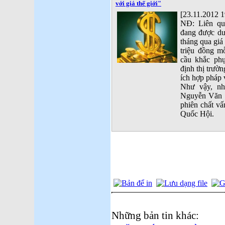
với giá thế giới"
[23.11.2012 1
NĐ: Liên qua
đang được dư
tháng qua giá
triệu đồng m
cầu khắc phụ
định thị trườ
ích hợp pháp 
Như vậy, n
Nguyễn Văn B
phiên chất vấ
Quốc Hội.
Những bản tin khác: