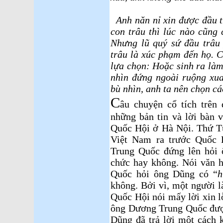
Anh năn nỉ xin được đầu th
con trâu thì lúc nào cũng 
Nhưng lũ quý sứ đầu trâu 
trâu là xúc phạm đến họ. 
lựa chọn: Hoặc sinh ra làm
nhìn đứng ngoài ruộng xu
bù nhìn, anh ta nên chọn c
C
âu chuyện cổ tích trên
những bản tin và lời bàn
Quốc Hội ở Hà Nội. Thứ Tư
Việt Nam ra trước Quốc 
Trung Quốc đứng lên hỏi 
chức hay không. Nói văn ho
Quốc hỏi ông Dũng có “
h
không. Bởi vì, một người l
Quốc Hội nói mấy lời xin lỗ
ông Dương Trung Quốc đượ
Dũng đã trả lời một cách k